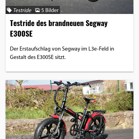
Einverständnis-Optionen des Benutzers
Testride
5 Bilder
Cookie Laufzeit:
Testride des brandneuen Segway
1 Jahr
E300SE
Der Erstaufschlag von Segway im L3e-Feld in
EXTERNE MEDIEN
Gestalt des E300SE sitzt.
Um Inhalte von Videoplattformen und
Social Media Plattformen anzeigen zu
können, werden von diesen externen
Medien Cookies gesetzt.
YouTube
Vimeo