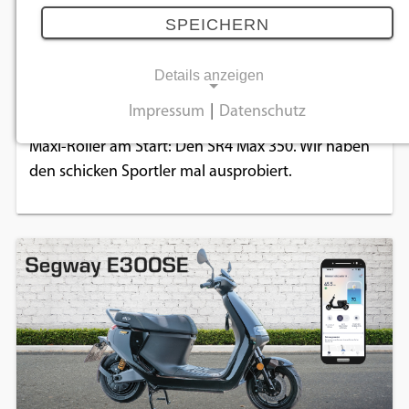
Testride
4 Bilder
SPEICHERN
Testride: Voge SR4 Max 350
Details anzeigen
Die von der Weidener MSA GmbH vertriebene
Impressum
|
Datenschutz
Zweiradmarke Voge hat seit diesem Jahr einen
NOTWENDIGE COOKIES
Maxi-Roller am Start: Den SR4 Max 350. Wir haben
Notwendige Cookies ermöglichen
den schicken Sportler mal ausprobiert.
grundlegende Funktionen und sind für die
einwandfreie Funktion der Website
erforderlich.
Einverständnis-Cookie
Name:
cookie_consent
Zweck:
Dieser Cookie speichert die ausgewählten