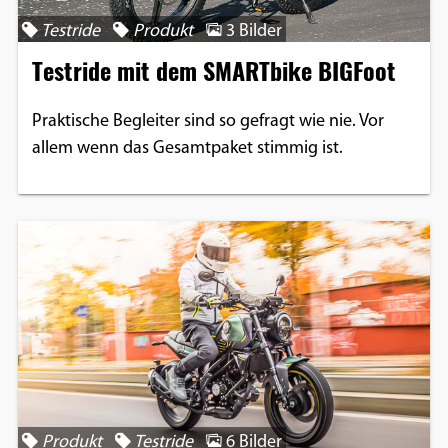
Google Maps
Testride
Produkt
3 Bilder
Testride mit dem SMARTbike BIGFoot
Anbieter:
Google
Praktische Begleiter sind so gefragt wie nie. Vor
allem wenn das Gesamtpaket stimmig ist.
Produkt
Testride
6 Bilder