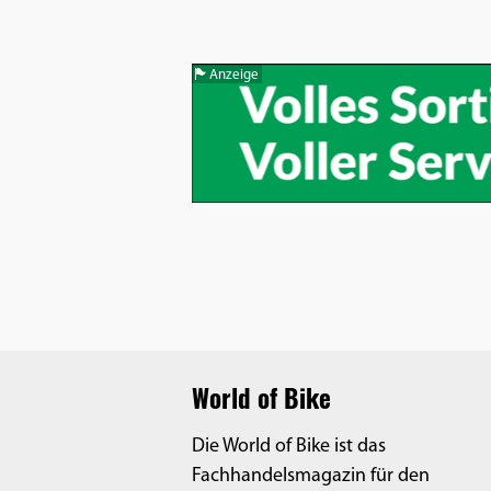
Benutzers
Cookie
Laufzeit:
Anzeige
1 Jahr
EXTERNE MEDIEN
Um Inhalte von Videoplattformen und
Social Media Plattformen anzeigen zu
können, werden von diesen externen
Medien Cookies gesetzt.
YouTube
World of Bike
Die World of Bike ist das
Vimeo
Fachhandelsmagazin für den