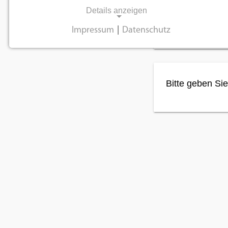
Details anzeigen
Impressum
|
Datenschutz
NOTWENDIGE COOKIES
Notwendige Cookies ermöglichen
grundlegende Funktionen und sind für die
Bitte geben Sie
einwandfreie Funktion der Website
erforderlich.
Einverständnis-Cookie
Name:
cookie_consent
Zweck:
Dieser Cookie speichert die
ausgewählten
Einverständnis-Optionen des