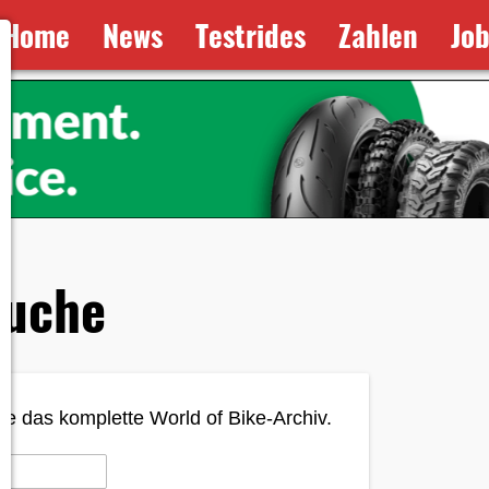
Home
News
Testrides
Zahlen
Jo
suche
e das komplette World of Bike-Archiv.