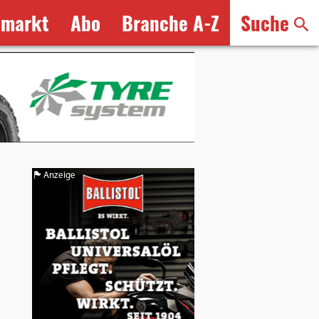
bmarkt
Abo
Branche A-Z
Suche
Anzeige