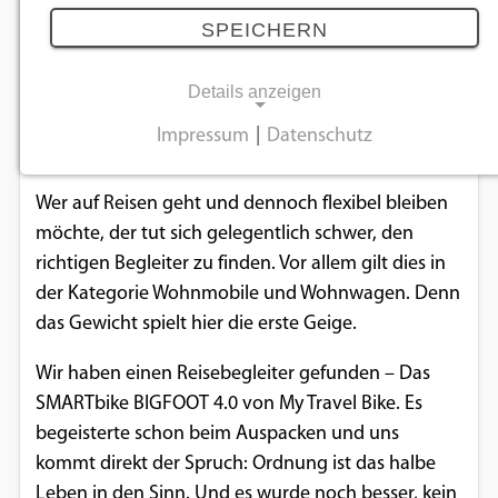
SPEICHERN
09.05.2023
Details anzeigen
Praktische Begleiter sind so gefragt wie nie. Vor
Impressum
|
Datenschutz
allem wenn das Gesamtpaket stimmig ist.
NOTWENDIGE COOKIES
Notwendige Cookies ermöglichen
Wer auf Reisen geht und dennoch flexibel bleiben
grundlegende Funktionen und sind für die
möchte, der tut sich gelegentlich schwer, den
einwandfreie Funktion der Website
richtigen Begleiter zu finden. Vor allem gilt dies in
erforderlich.
der Kategorie Wohnmobile und Wohnwagen. Denn
das Gewicht spielt hier die erste Geige.
Einverständnis-Cookie
Wir haben einen Reisebegleiter gefunden – Das
Name:
SMARTbike BIGFOOT 4.0 von My Travel Bike. Es
cookie_consent
begeisterte schon beim Auspacken und uns
kommt direkt der Spruch: Ordnung ist das halbe
Zweck:
Leben in den Sinn. Und es wurde noch besser, kein
Dieser Cookie speichert die ausgewählten