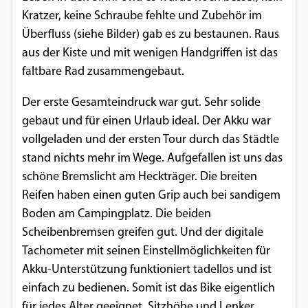
Einverständnis-Optionen des Benutzers
Kratzer, keine Schraube fehlte und Zubehör im
Überfluss (siehe Bilder) gab es zu bestaunen. Raus
Cookie Laufzeit:
aus der Kiste und mit wenigen Handgriffen ist das
1 Jahr
faltbare Rad zusammengebaut.
Der erste Gesamteindruck war gut. Sehr solide
EXTERNE MEDIEN
gebaut und für einen Urlaub ideal. Der Akku war
vollgeladen und der ersten Tour durch das Städtle
Um Inhalte von Videoplattformen und
stand nichts mehr im Wege. Aufgefallen ist uns das
Social Media Plattformen anzeigen zu
schöne Bremslicht am Heckträger. Die breiten
können, werden von diesen externen
Reifen haben einen guten Grip auch bei sandigem
Medien Cookies gesetzt.
Boden am Campingplatz. Die beiden
Scheibenbremsen greifen gut. Und der digitale
YouTube
Tachometer mit seinen Einstellmöglichkeiten für
Akku-Unterstützung funktioniert tadellos und ist
Vimeo
einfach zu bedienen. Somit ist das Bike eigentlich
für jedes Alter geeignet. Sitzhöhe und Lenker