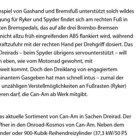
spiel von Gashand und Bremsfuß unterstützt solch wildes
gung für Ryker und Spyder findet sich am rechten Fuß in
rten Bremspedals, das auf alle drei Brembo-Bremsen
nicht allzu früh eingreifenden ABS flankiert wird, während
aftzufuhr mit der rechten Hand per Drehgriff dosiert. Das
eirads – beim Spyder übrigens servounterstützt – will
an eben, wie vom Motorrad gewohnt, mit
 weit kommt. Doch den Dreiklang von engagiertem
inantem Gasgeben hat man schnell intus – zumal der
n unzähligen Verstellmöglichkeiten an Fußrasten (Ryker)
ieren darf, die Can-Am ab Werk mitgibt.
as aktuelle Sortiment von Can-Am in Sachen Dreirad. Der
oröffner in den Onroad-Kosmos von Can-Am. Neben dem
inder oder 900-Kubik-Reihendreizylinder (37,3 kW/50 PS