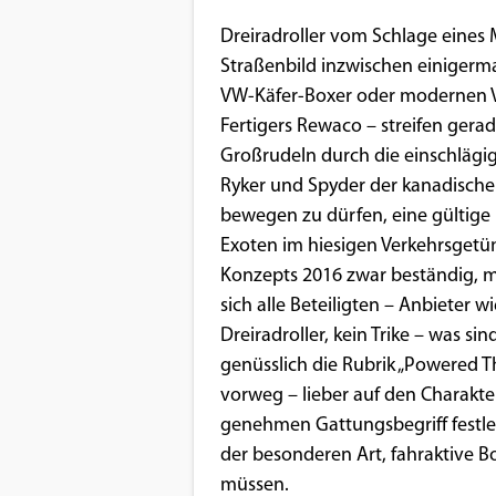
Benutzers
Dreiradroller vom Schlage eines
Cookie
Straßenbild inzwischen einigerma
Laufzeit:
VW-Käfer-Boxer oder modernen V
1 Jahr
Fertigers Rewaco – streifen gera
Großrudeln durch die einschlägi
Ryker und Spyder der kanadische
EXTERNE MEDIEN
bewegen zu dürfen, eine gültige
Um Inhalte von Videoplattformen und
Exoten im hiesigen Verkehrsget
Social Media Plattformen anzeigen zu
Konzepts 2016 zwar beständig, m
können, werden von diesen externen
sich alle Beteiligten – Anbieter w
Medien Cookies gesetzt.
Dreiradroller, kein Trike – was 
genüsslich die Rubrik „Powered Th
YouTube
vorweg – lieber auf den Charakte
genehmen Gattungsbegriff festle
der besonderen Art, fahraktive B
Vimeo
müssen.