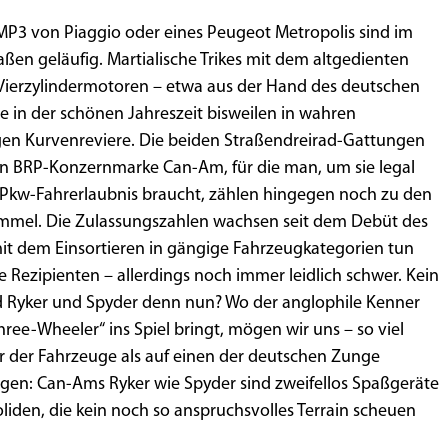
 MP3 von Piaggio oder eines Peugeot Metropolis sind im
ßen geläufig. Martialische Trikes mit dem altgedienten
ierzylindermotoren – etwa aus der Hand des deutschen
de in der schönen Jahreszeit bisweilen in wahren
gen Kurvenreviere. Die beiden Straßendreirad-Gattungen
n BRP-Konzernmarke Can-Am, für die man, um sie legal
 Pkw-Fahrerlaubnis braucht, zählen hingegen noch zu den
ümmel. Die Zulassungszahlen wachsen seit dem Debüt des
it dem Einsortieren in gängige Fahrzeugkategorien tun
ie Rezipienten – allerdings noch immer leidlich schwer. Kein
sind Ryker und Spyder denn nun? Wo der anglophile Kenner
ree-Wheeler“ ins Spiel bringt, mögen wir uns – so viel
r der Fahrzeuge als auf einen der deutschen Zunge
gen: Can-Ams Ryker wie Spyder sind zweifellos Spaßgeräte
oliden, die kein noch so anspruchsvolles Terrain scheuen