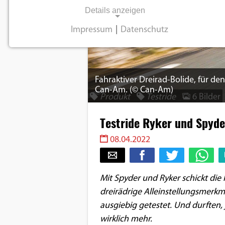
Details anzeigen
Impressum
|
Datenschutz
NOTWENDIGE COOKIES
Notwendige Cookies ermöglichen
grundlegende Funktionen und sind für die
Fahraktiver Dreirad-Bolide, für den
einwandfreie Funktion der Website
Can-Am. (© Can-Am)
Produkt
Testride
6 Bilder
erforderlich.
Testride Ryker und Spyde
Einverständnis-Cookie
08.04.2022
Name:
cookie_consent
Mit Spyder und Ryker schickt d
Zweck:
dreirädrige Alleinstellungsmerkma
Dieser Cookie speichert die
ausgewählten
ausgiebig getestet. Und durften,
Einverständnis-Optionen des
wirklich mehr.