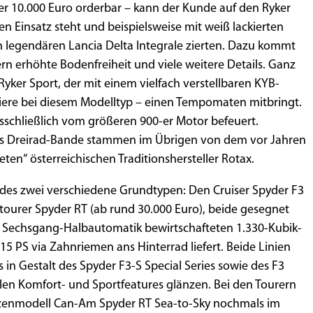
er 10.000 Euro orderbar – kann der Kunde auf den Ryker
ren Einsatz steht und beispielsweise mit weiß lackierten
en legendären Lancia Delta Integrale zierten. Dazu kommt
rn erhöhte Bodenfreiheit und viele weitere Details. Ganz
yker Sport, der mit einem vielfach verstellbaren KYB-
iere bei diesem Modelltyp – einen Tempomaten mitbringt.
usschließlich vom größeren 900-er Motor befeuert.
s Dreirad-Bande stammen im Übrigen von dem vor Jahren
en“ österreichischen Traditionshersteller Rotax.
des zwei verschiedene Grundtypen: Den Cruiser Spyder F3
ltourer Spyder RT (ab rund 30.000 Euro), beide gesegnet
 Sechsgang-Halbautomatik bewirtschafteten 1.330-Kubik-
15 PS via Zahnriemen ans Hinterrad liefert. Beide Linien
 in Gestalt des Spyder F3-S Special Series sowie des F3
ielen Komfort- und Sportfeatures glänzen. Bei den Tourern
tzenmodell Can-Am Spyder RT Sea-to-Sky nochmals im