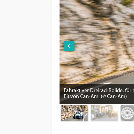
Fahraktiver Dreirad-Bolide, für 
F3 von Can-Am. (© Can-Am)