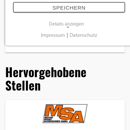
Level heben? Da lohnt sich ein Blick in unsere
SPEICHERN
Stellenbörse. Jeden Monat in der World of Bike –
und natürlich online hier.
Details anzeigen
Sie suchen Mitarbeiter? Dann nichts wie los…
Impressum
|
Datenschutz
Jobanzeige aufgeben
NOTWENDIGE COOKIES
Notwendige Cookies ermöglichen
grundlegende Funktionen und sind für die
Hervorgehobene
einwandfreie Funktion der Website
erforderlich.
Stellen
Einverständnis-Cookie
Name:
cookie_consent
Zweck:
Dieser Cookie speichert die ausgewählten