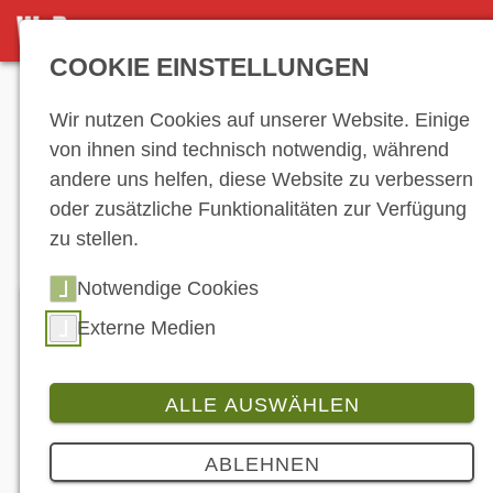
JOBMARKT
COOKIE EINSTELLUNGEN
Anzeige
Wir nutzen Cookies auf unserer Website. Einige
von ihnen sind technisch notwendig, während
andere uns helfen, diese Website zu verbessern
Stellenmarkt
oder zusätzliche Funktionalitäten zur Verfügung
zu stellen.
Notwendige Cookies
Turbo für Ihre Karriere
Externe Medien
Sie suchen einen neuen Job in einer
ALLE AUSWÄHLEN
hochspannenden Branche? Sie wollen sich mit
einem oder mehreren neuen Mitarbeitern
ABLEHNEN
verstärken, die Ihr Unternehmen auf ein neues