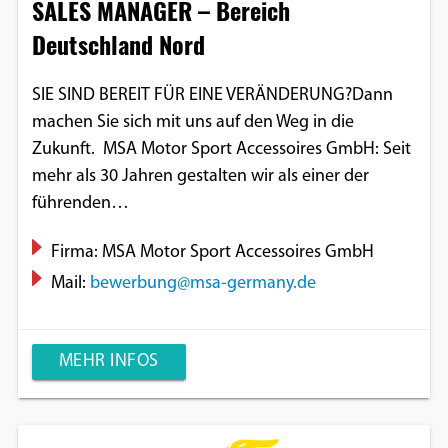
SALES MANAGER – Bereich
Einverständnis-Optionen des Benutzers
Deutschland Nord
Cookie Laufzeit:
1 Jahr
SIE SIND BEREIT FÜR EINE VERÄNDERUNG?Dann
machen Sie sich mit uns auf den Weg in die
Zukunft. MSA Motor Sport Accessoires GmbH: Seit
EXTERNE MEDIEN
mehr als 30 Jahren gestalten wir als einer der
führenden…
Um Inhalte von Videoplattformen und
Social Media Plattformen anzeigen zu
Firma: MSA Motor Sport Accessoires GmbH
können, werden von diesen externen
Mail:
bewerbung@msa-germany.de
Medien Cookies gesetzt.
YouTube
MEHR INFOS
Vimeo