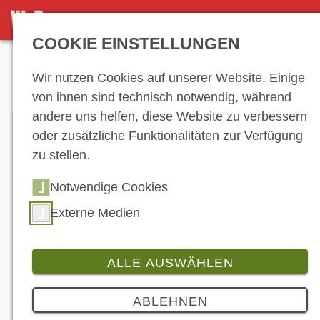
KONTAKT
COOKIE EINSTELLUNGEN
Anzeige
Wir nutzen Cookies auf unserer Website. Einige
von ihnen sind technisch notwendig, während
andere uns helfen, diese Website zu verbessern
oder zusätzliche Funktionalitäten zur Verfügung
Kontakt
zu stellen.
Telefon: 0 93 33 - 90 49 90
Notwendige Cookies
Email: service@world-of-bike.de
Externe Medien
Nehmen Sie Kontakt mit dem führenden
Fachmagazin World of Bike auf:
ALLE AUSWÄHLEN
ABLEHNEN