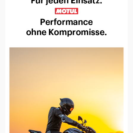
Einverständnis-Optionen des Benutzers
Cookie Laufzeit:
1 Jahr
EXTERNE MEDIEN
Um Inhalte von Videoplattformen und
Social Media Plattformen anzeigen zu
können, werden von diesen externen
Medien Cookies gesetzt.
YouTube
Vimeo