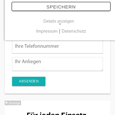
SPEICHERN
Details anzeigen
Impressum
|
Datenschutz
NOTWENDIGE COOKIES
Notwendige Cookies ermöglichen
grundlegende Funktionen und sind für die
einwandfreie Funktion der Website
erforderlich.
Einverständnis-Cookie
Name:
cookie_consent
Anzeige
Zweck:
Dieser Cookie speichert die ausgewählten