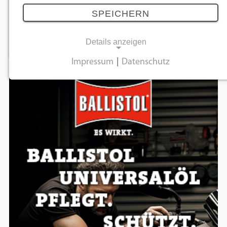
(Motorräder größer als 125 Kubikzentimeter
SPEICHERN
Hubraum) in Deutschland im Kalenderjahr 2026
und…
Details anzeigen
Impressum
|
Datenschutz
NOTWENDIGE COOKIES
Anzeige
Notwendige Cookies ermöglichen
grundlegende Funktionen und sind für die
einwandfreie Funktion der Website
erforderlich.
Einverständnis-Cookie
Name:
cookie_consent
Zweck:
Dieser Cookie speichert die ausgewählten