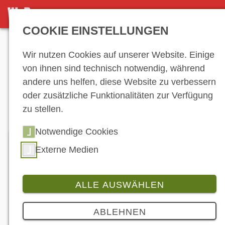
ZAHLEN
COOKIE EINSTELLUNGEN
Anzeige
Wir nutzen Cookies auf unserer Website. Einige
von ihnen sind technisch notwendig, während
andere uns helfen, diese Website zu verbessern
Marktzahlen
oder zusätzliche Funktionalitäten zur Verfügung
zu stellen.
Notwendige Cookies
Monatsübersicht Kraftrad-Zulassungen
Externe Medien
Deutschland – Stand: Januar 2026
Datenvisualisierung
ALLE AUSWÄHLEN
Die Tabelle gibt eine Übersicht über die
ABLEHNEN
monatlichen Neuzulassungen bei Krafträdern