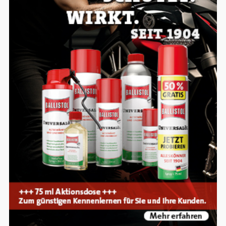
Einverständnis-Optionen des Benutzers
Cookie Laufzeit:
1 Jahr
EXTERNE MEDIEN
Um Inhalte von Videoplattformen und
Social Media Plattformen anzeigen zu
können, werden von diesen externen
Medien Cookies gesetzt.
YouTube
Vimeo