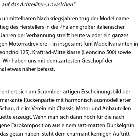
auf das Achtelliter-„Löwelchen“.
den unmittelbaren Nachkriegsjahren trug der Modellname
eg des Herstellers in die Phalanx großer italienischer
 Jahren der Verbannung streift heute wieder ein ganzes
en Motorradreviere – in insgesamt fünf Modellvarianten in
oncino 125), Kraftrad-Mittelklasse (Leoncino 500) sowie
). Wir haben uns mit dem zartesten Geschöpf der
al etwas näher befasst.
rientiert sich am Scrambler-artigen Erscheinungsbild der
e markante Rückenpartie mit harmonisch ausmodellierter
chau, die im Verein mit Chassis, Motor und Anbauteilen
ouette erzeugt. Wenn man sich dann noch für die nach
gene Farbkomposition aus einem satt-matten Dunkelgrün
 das getan haben, steht dem charmant kernigen Auftritt