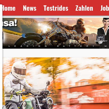
Home
News
Testrides
Zahlen
Jo