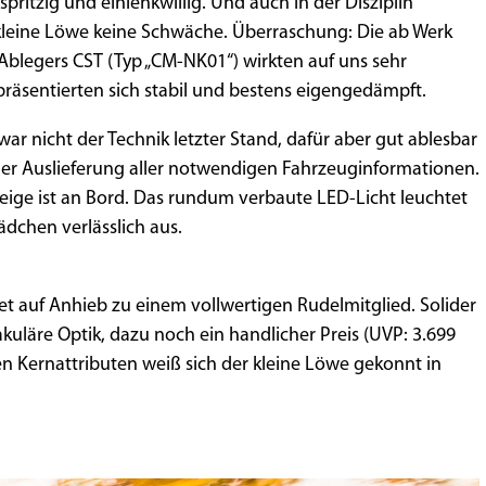
pritzig und einlenkwillig. Und auch in der Disziplin
 kleine Löwe keine Schwäche. Überraschung: Die ab Werk
Ablegers CST (Typ „CM-NK01“) wirkten auf uns sehr
 präsentierten sich stabil und bestens eigengedämpft.
war nicht der Technik letzter Stand, dafür aber gut ablesbar
n der Auslieferung aller notwendigen Fahrzeuginformationen.
eige ist an Bord. Das rundum verbaute LED-Licht leuchtet
chen verlässlich aus.
iet auf Anhieb zu einem vollwertigen Rudelmitglied. Solider
kuläre Optik, dazu noch ein handlicher Preis (UVP: 3.699
en Kernattributen weiß sich der kleine Löwe gekonnt in