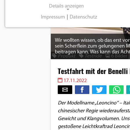
Details anzeigen
Impressum
|
Datenschutz
NOTWENDIGE COOKIES
Notwendige Cookies ermöglichen
Wir wollten wissen, ob das erst v
grundlegende Funktionen und sind für die
sein Scherflein zum gelungenen Mar
einwandfreie Funktion der Website
beitragen kann. Was kann das Achte
Produkt
Testride
6 Bilder
erforderlich.
Testfahrt mit der Benell
Einverständnis-Cookie
17.11.2022
Name:
cookie_consent
Der Modellname „Leoncino“ – Itali
Zweck:
chinesischer Regie wiederauferst
Dieser Cookie speichert die
ausgewählten
Gewicht und Klangvolumen. Uns ha
Einverständnis-Optionen des
gestoßene Leichtkraftrad Leonci