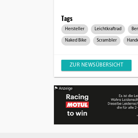
Tags
Hersteller
Leichtkraftrad
Ben
Naked Bike
Scrambler
Hand
ZUR NEWSÜBERSICHT
Anzeige