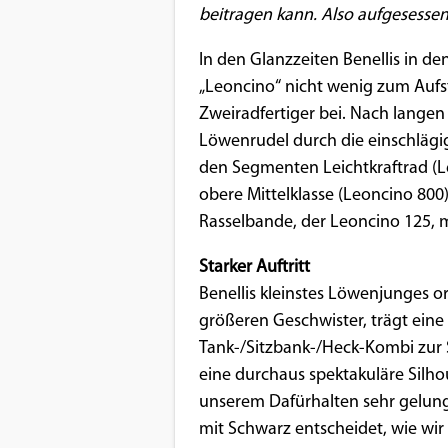
Benutzers
beitragen kann. Also aufgesessen 
Cookie
In den Glanzzeiten Benellis in 
Laufzeit:
„Leoncino“ nicht wenig zum Aufsti
1 Jahr
Zweiradfertiger bei. Nach langen
Löwenrudel durch die einschlägig
den Segmenten Leichtkraftrad (Le
EXTERNE MEDIEN
obere Mittelklasse (Leoncino 800
Um Inhalte von Videoplattformen und
Rasselbande, der Leoncino 125, m
Social Media Plattformen anzeigen zu
Starker Auftritt
können, werden von diesen externen
Benellis kleinstes Löwenjunges o
Medien Cookies gesetzt.
größeren Geschwister, trägt ein
Tank-/Sitzbank-/Heck-Kombi zur S
YouTube
eine durchaus spektakuläre Silh
unserem Dafürhalten sehr gelun
Vimeo
mit Schwarz entscheidet, wie wir