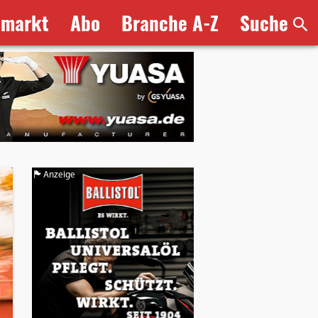
bmarkt
Abo
Branche A-Z
Suche
Anzeige