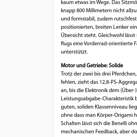
kaum etwas im Wege. Das Sitzmö
knapp 800 Millimetern nicht allzu
Google Maps
und formstabil, zudem rutschfes
Anbieter:
positionierten, breiten Lenker ei
Google
Übersicht steht. Gleichwohl lässt
flugs eine Vorderrad-orientierte
unterstützt.
Motor und Getriebe: Solide
Trotz der zwei bis drei Pferdchen
fehlen, zieht das 12,8-PS-Aggre
an, bis die Elektronik dem (Über-
Leistungsabgabe-Charakteristik 
guten, soliden Klassenniveau lieg
ohne dass man Körper-Origami h
Schalten lässt sich die Benelli o
mechanischen Feedback, aber doc