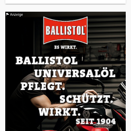
Einverständnis-Optionen des Benutzers
Anzeige
Cookie Laufzeit:
1 Jahr
EXTERNE MEDIEN
Um Inhalte von Videoplattformen und
Social Media Plattformen anzeigen zu
können, werden von diesen externen
Medien Cookies gesetzt.
YouTube
Vimeo