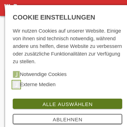
MEDIADATEN
COOKIE EINSTELLUNGEN
Anzeige
Wir nutzen Cookies auf unserer Website. Einige
von ihnen sind technisch notwendig, während
andere uns helfen, diese Website zu verbessern
Mediadaten
oder zusätzliche Funktionalitäten zur Verfügung
zu stellen.
Notwendige Cookies
Anzeigen- und Werbepreise
Externe Medien
Erreichen Sie mit Ihrer Anzeige im marktführenden
Magazin für die Motorradbranche die Macher und
ALLE AUSWÄHLEN
Entscheider - praktisch ohne Streuverlust. Mit
ihrem aufmerksamkeitsstarken Banner auf world-
ABLEHNEN
of-bike.de zeigen Sie Präsenz in einer reichweiten-