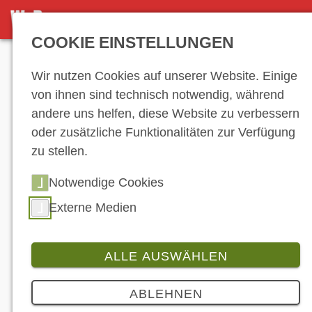
NEWS-ARCHIV
COOKIE EINSTELLUNGEN
Anzeige
Wir nutzen Cookies auf unserer Website. Einige
von ihnen sind technisch notwendig, während
andere uns helfen, diese Website zu verbessern
News-Archiv
oder zusätzliche Funktionalitäten zur Verfügung
zu stellen.
Notwendige Cookies
…
20
21
22
23
24
25
26
27
28
29
30
31
32
33
34
35
Externe Medien
36
37
38
39
40
41
42
43
44
45
46
47
48
49
50
51
52
53
ALLE AUSWÄHLEN
54
55
56
57
58
59
…
ABLEHNEN