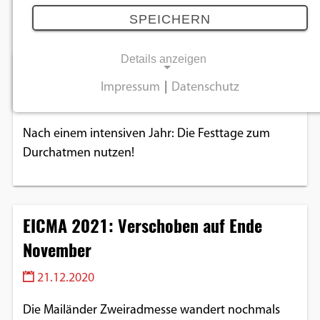
Dezember 2020
SPEICHERN
Details anzeigen
Frohe Festtage!
Impressum
|
Datenschutz
23.12.2020
NOTWENDIGE COOKIES
Notwendige Cookies ermöglichen
Nach einem intensiven Jahr: Die Festtage zum
grundlegende Funktionen und sind für die
Durchatmen nutzen!
einwandfreie Funktion der Website
erforderlich.
EICMA 2021: Verschoben auf Ende
Einverständnis-Cookie
November
Name:
cookie_consent
21.12.2020
Zweck:
Die Mailänder Zweiradmesse wandert nochmals
Dieser Cookie speichert die ausgewählten