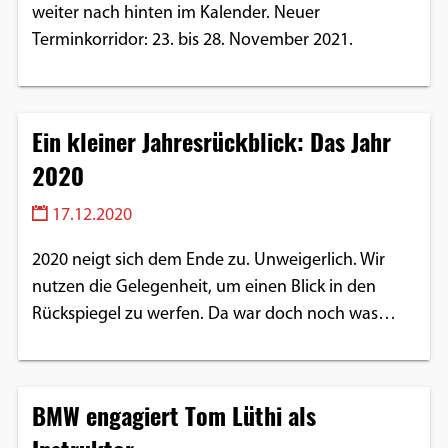
weiter nach hinten im Kalender. Neuer
Einverständnis-Optionen des Benutzers
Terminkorridor: 23. bis 28. November 2021.
Cookie Laufzeit:
1 Jahr
Ein kleiner Jahresrückblick: Das Jahr
2020
EXTERNE MEDIEN
Um Inhalte von Videoplattformen und
17.12.2020
Social Media Plattformen anzeigen zu
2020 neigt sich dem Ende zu. Unweigerlich. Wir
können, werden von diesen externen
nutzen die Gelegenheit, um einen Blick in den
Medien Cookies gesetzt.
Rückspiegel zu werfen. Da war doch noch was…
YouTube
BMW engagiert Tom Lüthi als
Vimeo