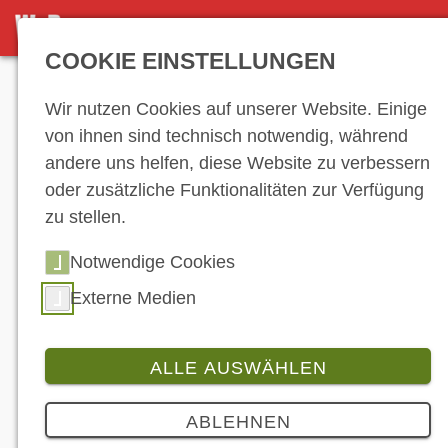
NEWS-ARCHIV
COOKIE EINSTELLUNGEN
Anzeige
Wir nutzen Cookies auf unserer Website. Einige
von ihnen sind technisch notwendig, während
andere uns helfen, diese Website zu verbessern
News-Archiv
oder zusätzliche Funktionalitäten zur Verfügung
zu stellen.
Notwendige Cookies
1
2
3
4
5
6
7
8
9
10
11
12
13
14
15
16
17
18
19
Externe Medien
20
21
22
23
24
25
26
27
28
29
30
31
32
33
34
35
36
37
ALLE AUSWÄHLEN
38
39
40
…
ABLEHNEN