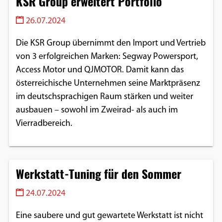
KSR Group erweitert Portfolio
Einverständnis-Optionen des Benutzers
26.07.2024
Cookie Laufzeit:
1 Jahr
Die KSR Group übernimmt den Import und Vertrieb
von 3 erfolgreichen Marken: Segway Powersport,
Access Motor und QJMOTOR. Damit kann das
österreichische Unternehmen seine Marktpräsenz
EXTERNE MEDIEN
im deutschsprachigen Raum stärken und weiter
Um Inhalte von Videoplattformen und
ausbauen – sowohl im Zweirad- als auch im
Social Media Plattformen anzeigen zu
Vierradbereich.
können, werden von diesen externen
Medien Cookies gesetzt.
Werkstatt-Tuning für den Sommer
YouTube
24.07.2024
Vimeo
Eine saubere und gut gewartete Werkstatt ist nicht