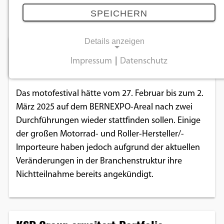
Juli 2024
SPEICHERN
Details anzeigen
motofestival 2025 abgesagt
Impressum
|
Datenschutz
29.07.2024
NOTWENDIGE COOKIES
Notwendige Cookies ermöglichen
Das motofestival hätte vom 27. Februar bis zum 2.
grundlegende Funktionen und sind für die
März 2025 auf dem BERNEXPO-Areal nach zwei
einwandfreie Funktion der Website
Durchführungen wieder stattfinden sollen. Einige
erforderlich.
der großen Motorrad- und Roller-Hersteller/-
Importeure haben jedoch aufgrund der aktuellen
Einverständnis-Cookie
Veränderungen in der Branchenstruktur ihre
Nichtteilnahme bereits angekündigt.
Name:
cookie_consent
Zweck:
Dieser Cookie speichert die ausgewählten