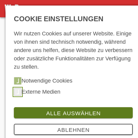
NEWS-ARCHIV
COOKIE EINSTELLUNGEN
Anzeige
Wir nutzen Cookies auf unserer Website. Einige
von ihnen sind technisch notwendig, während
andere uns helfen, diese Website zu verbessern
News-Archiv
oder zusätzliche Funktionalitäten zur Verfügung
zu stellen.
Notwendige Cookies
1
2
3
4
5
6
7
8
9
10
11
12
13
14
15
16
17
18
19
Externe Medien
20
21
22
23
24
25
26
27
28
29
30
31
32
33
34
35
36
37
ALLE AUSWÄHLEN
38
39
40
…
ABLEHNEN