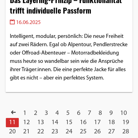
trifft individuelle Passform
16.06.2025
Intelligent, modular, persönlich: Die neue Freiheit
auf zwei Rädern. Egal ob Alpentour, Pendlerstrecke
oder Offroad-Abenteuer – Motorradbekleidung
muss heute so wandelbar sein wie die Ansprüche
ihrer Träger:innen. Die eine perfekte Jacke für alles
gibt es nicht – aber ein perfektes System.
1
2
3
4
5
6
7
8
9
10
11
12
13
14
15
16
17
18
19
20
21
22
23
24
25
26
27
28