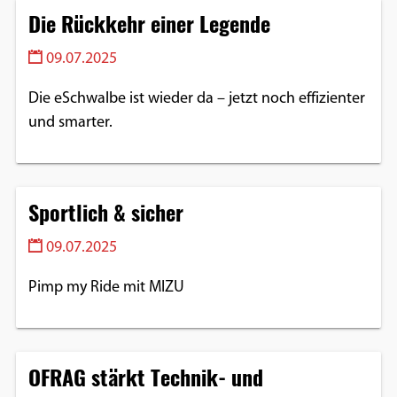
Die Rückkehr einer Legende
Einverständnis-Optionen des Benutzers
Cookie Laufzeit:
09.07.2025
1 Jahr
Die eSchwalbe ist wieder da – jetzt noch effizienter
und smarter.
EXTERNE MEDIEN
Um Inhalte von Videoplattformen und
Sportlich & sicher
Social Media Plattformen anzeigen zu
können, werden von diesen externen
09.07.2025
Medien Cookies gesetzt.
Pimp my Ride mit MIZU
YouTube
Vimeo
OFRAG stärkt Technik- und