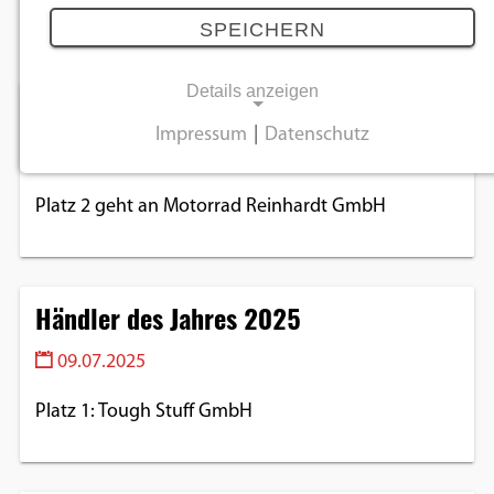
Juli 2025
SPEICHERN
Details anzeigen
Händler des Jahres 2025
Impressum
|
Datenschutz
09.07.2025
NOTWENDIGE COOKIES
Notwendige Cookies ermöglichen
Platz 2 geht an Motorrad Reinhardt GmbH
grundlegende Funktionen und sind für die
einwandfreie Funktion der Website
erforderlich.
Händler des Jahres 2025
Einverständnis-Cookie
09.07.2025
Name:
Platz 1: Tough Stuff GmbH
cookie_consent
Zweck:
Dieser Cookie speichert die ausgewählten