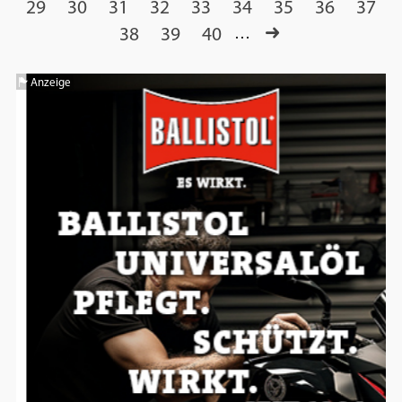
29
30
31
32
33
34
35
36
37
38
39
40
…
Anzeige