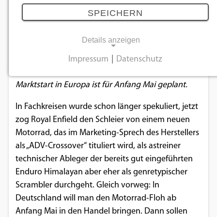
Ableger Scram 411
SPEICHERN
15.03.2022
Details anzeigen
Der erste Scrambler der Inder kommt mit der
Impressum
|
Datenschutz
NOTWENDIGE COOKIES
Technik der erfolgreichen Enduro Himalayan;
Marktstart in Europa ist für Anfang Mai geplant.
Notwendige Cookies ermöglichen
grundlegende Funktionen und sind für die
In Fachkreisen wurde schon länger spekuliert, jetzt
einwandfreie Funktion der Website
zog Royal Enfield den Schleier von einem neuen
erforderlich.
Motorrad, das im Marketing-Sprech des Herstellers
als „ADV-Crossover“ tituliert wird, als astreiner
Einverständnis-Cookie
technischer Ableger der bereits gut eingeführten
Enduro Himalayan aber eher als genretypischer
Name:
cookie_consent
Scrambler durchgeht. Gleich vorweg: In
Deutschland will man den Motorrad-Floh ab
Zweck:
Anfang Mai in den Handel bringen. Dann sollen
Dieser Cookie speichert die ausgewählten