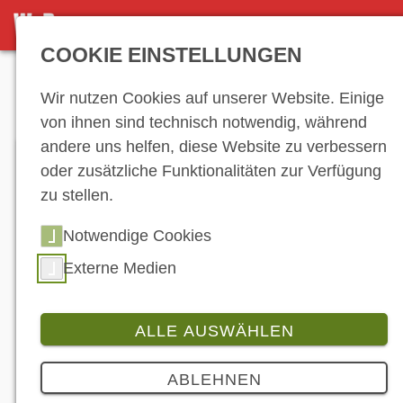
DETAILSEITE
COOKIE EINSTELLUNGEN
Anzeige
Wir nutzen Cookies auf unserer Website. Einige
von ihnen sind technisch notwendig, während
andere uns helfen, diese Website zu verbessern
oder zusätzliche Funktionalitäten zur Verfügung
zu stellen.
Notwendige Cookies
Externe Medien
Eine leicht gestrippte Himalayan mit kleinerem
Vorderrad – so könnte man die neue Scram 411
von Royal Enfield salopp beschreiben. Anfang Mai
soll sie im Handel stehen. (© Royal Enfield)
ALLE AUSWÄHLEN
Produkt
4 Bilder
ABLEHNEN
Royal Enfield enthüllt Himalayan-