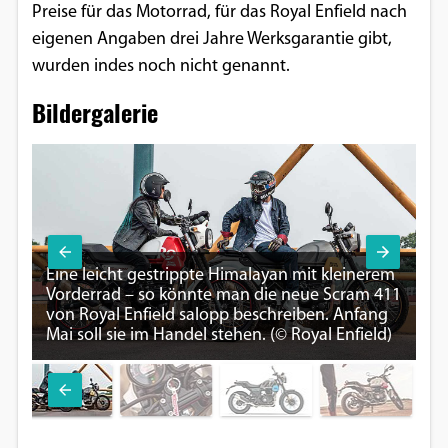
Preise für das Motorrad, für das Royal Enfield nach
eigenen Angaben drei Jahre Werksgarantie gibt,
wurden indes noch nicht genannt.
Bildergalerie
Vi
ab
Eine leicht gestrippte Himalayan mit kleinerem
er
Vorderrad – so könnte man die neue Scram 411
Di
von Royal Enfield salopp beschreiben. Anfang
Zu
Mai soll sie im Handel stehen. (© Royal Enfield)
Na