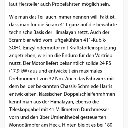
laut Hersteller auch Probefahrten möglich sein.
Einverständnis-Optionen des Benutzers
Wie man das Teil auch immer nennen will: Fakt ist,
Cookie Laufzeit:
1 Jahr
dass man für die Scram 411 ganz auf die bewährte
technische Basis der Himalayan setzt. Auch der
Scrambler wird vom luftgekühlten 411-Kubik-
SOHC-Einzylindermotor mit Kraftstoffeinspritzung
EXTERNE MEDIEN
angetrieben, wie ihn die Enduro für den Vortrieb
Um Inhalte von Videoplattformen und
nutzt. Der Motor liefert bekanntlich solide 24 PS
Social Media Plattformen anzeigen zu
(17,9 kW) aus und entwickelt ein maximales
können, werden von diesen externen
Drehmoment von 32 Nm. Auch das Fahrwerk mit
Medien Cookies gesetzt.
dem bei der bekannten Chassis-Schmiede Harris
entwickelten, klassischen Doppelschleifenrahmen
YouTube
kennt man aus der Himalayan, ebenso die
Teleskopgabel mit 41 Millimetern Durchmesser
Vimeo
vorn und den über Umlenkhebel gesteuerten
Monodämpfer am Heck. Hinten bleibt es bei 180