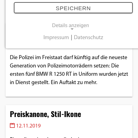
November 2019
SPEICHERN
Details anzeigen
Bayerns Polizei fährt BMW R 1250 RT
Impressum
|
Datenschutz
14.11.2019
NOTWENDIGE COOKIES
Notwendige Cookies ermöglichen
Die Polizei im Freistaat darf künftig auf die neueste
grundlegende Funktionen und sind für die
Generation von Polizeimotorrädern setzen: Die
einwandfreie Funktion der Website
ersten fünf BMW R 1250 RT in Uniform wurden jetzt
erforderlich.
in Dienst gestellt. Ein Auftakt zu mehr.
Einverständnis-Cookie
Name:
Preiskanone, Stil-Ikone
cookie_consent
12.11.2019
Zweck:
Dieser Cookie speichert die ausgewählten