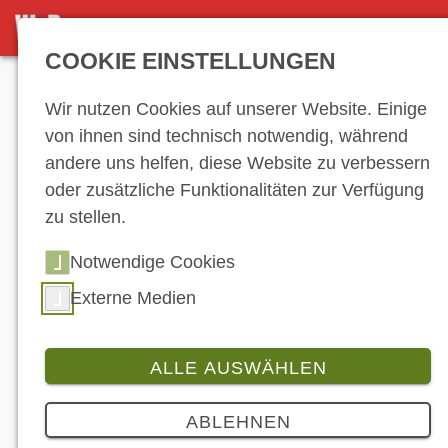
NEWS-ARCHIV
COOKIE EINSTELLUNGEN
Anzeige
Wir nutzen Cookies auf unserer Website. Einige
von ihnen sind technisch notwendig, während
andere uns helfen, diese Website zu verbessern
News-Archiv
oder zusätzliche Funktionalitäten zur Verfügung
zu stellen.
Notwendige Cookies
…
31
32
33
34
35
36
37
38
39
40
41
42
43
44
45
46
Externe Medien
47
48
49
50
51
52
53
54
55
56
57
58
59
60
61
62
63
64
ALLE AUSWÄHLEN
65
66
67
68
69
70
…
ABLEHNEN