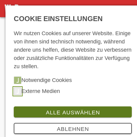
NEWS-ARCHIV
COOKIE EINSTELLUNGEN
Anzeige
Wir nutzen Cookies auf unserer Website. Einige
von ihnen sind technisch notwendig, während
andere uns helfen, diese Website zu verbessern
News-Archiv
oder zusätzliche Funktionalitäten zur Verfügung
zu stellen.
Notwendige Cookies
1
2
3
4
5
6
7
8
9
10
11
12
13
14
15
16
17
18
19
Externe Medien
20
21
22
23
24
25
26
27
28
29
30
31
32
33
34
35
36
37
ALLE AUSWÄHLEN
38
39
40
…
ABLEHNEN