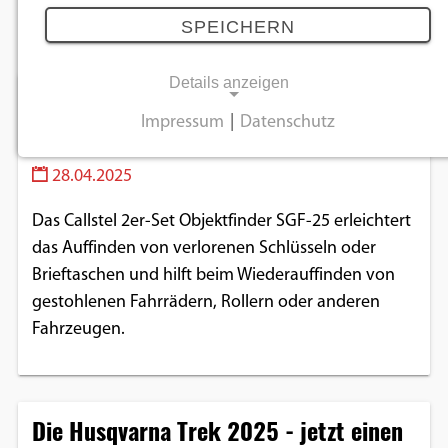
April 2025
SPEICHERN
Details anzeigen
Wiederfinden leicht gemacht - dank
Impressum
|
Datenschutz
der kompakten Tracker von Callstel
NOTWENDIGE COOKIES
28.04.2025
Notwendige Cookies ermöglichen
grundlegende Funktionen und sind für die
Das Callstel 2er-Set Objektfinder SGF-25 erleichtert
einwandfreie Funktion der Website
das Auffinden von verlorenen Schlüsseln oder
erforderlich.
Brieftaschen und hilft beim Wiederauffinden von
gestohlenen Fahrrädern, Rollern oder anderen
Einverständnis-Cookie
Fahrzeugen.
Name:
cookie_consent
Die Husqvarna Trek 2025 - jetzt einen
Zweck:
Dieser Cookie speichert die ausgewählten