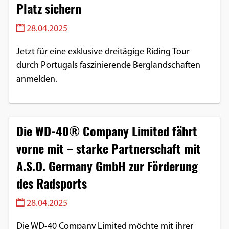
Platz sichern
Einverständnis-Optionen des Benutzers
28.04.2025
Cookie Laufzeit:
1 Jahr
Jetzt für eine exklusive dreitägige Riding Tour
durch Portugals faszinierende Berglandschaften
anmelden.
EXTERNE MEDIEN
Um Inhalte von Videoplattformen und
Social Media Plattformen anzeigen zu
Die WD-40® Company Limited fährt
können, werden von diesen externen
vorne mit – starke Partnerschaft mit
Medien Cookies gesetzt.
A.S.O. Germany GmbH zur Förderung
YouTube
des Radsports
28.04.2025
Vimeo
Die WD-40 Company Limited möchte mit ihrer