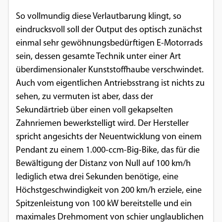
Einverständnis-Optionen des Benutzers
So vollmundig diese Verlautbarung klingt, so
eindrucksvoll soll der Output des optisch zunächst
Cookie Laufzeit:
1 Jahr
einmal sehr gewöhnungsbedürftigen E-Motorrads
sein, dessen gesamte Technik unter einer Art
überdimensionaler Kunststoffhaube verschwindet.
Auch vom eigentlichen Antriebsstrang ist nichts zu
EXTERNE MEDIEN
sehen, zu vermuten ist aber, dass der
Um Inhalte von Videoplattformen und
Sekundärtrieb über einen voll gekapselten
Social Media Plattformen anzeigen zu
Zahnriemen bewerkstelligt wird. Der Hersteller
können, werden von diesen externen
spricht angesichts der Neuentwicklung von einem
Medien Cookies gesetzt.
Pendant zu einem 1.000-ccm-Big-Bike, das für die
Bewältigung der Distanz von Null auf 100 km/h
YouTube
lediglich etwa drei Sekunden benötige, eine
Höchstgeschwindigkeit von 200 km/h erziele, eine
Vimeo
Spitzenleistung von 100 kW bereitstelle und ein
maximales Drehmoment von schier unglaublichen