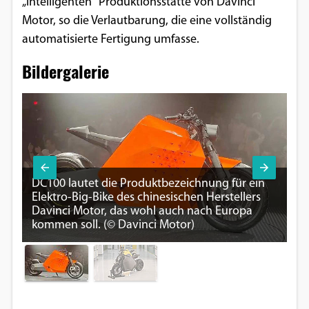
„intelligenten“ Produktionsstätte von Davinci
Motor, so die Verlautbarung, die eine vollständig
automatisierte Fertigung umfasse.
Bildergalerie
Da
DC100 lautet die Produktbezeichnung für ein
Ku
Elektro-Big-Bike des chinesischen Herstellers
di
Davinci Motor, das wohl auch nach Europa
mo
kommen soll. (© Davinci Motor)
Da