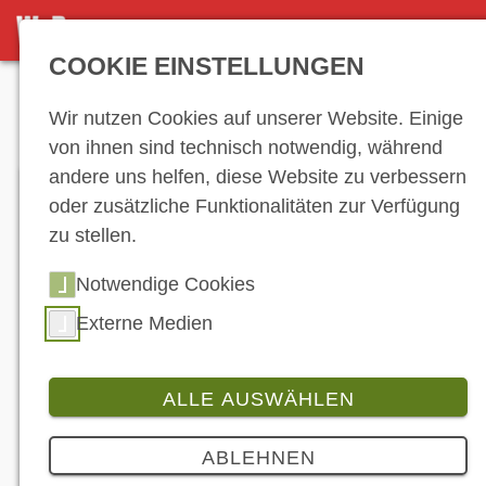
DETAILSEITE
COOKIE EINSTELLUNGEN
Anzeige
Wir nutzen Cookies auf unserer Website. Einige
von ihnen sind technisch notwendig, während
andere uns helfen, diese Website zu verbessern
oder zusätzliche Funktionalitäten zur Verfügung
zu stellen.
Notwendige Cookies
Externe Medien
DC100 lautet die Produktbezeichnung für ein
Elektro-Big-Bike des chinesischen Herstellers
Davinci Motor, das wohl auch nach Europa
kommen soll. (© Davinci Motor)
ALLE AUSWÄHLEN
Produkt
2 Bilder
ABLEHNEN
Davinci Motor DC100: Chinesen