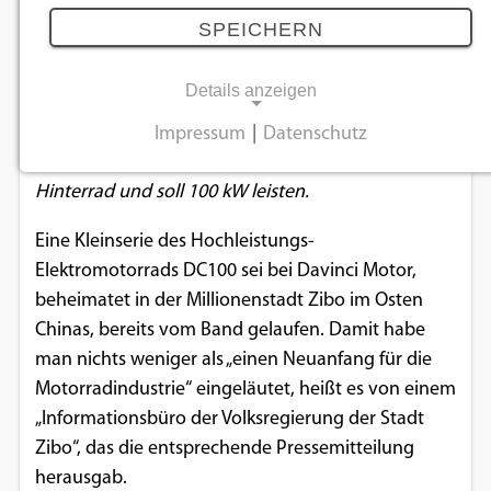
erschaffen ein Drehmoment-Monster
SPEICHERN
16.09.2022
Details anzeigen
Das Naked Bike, das wohl auch nach Europa
Impressum
|
Datenschutz
NOTWENDIGE COOKIES
kommen soll, stemmt laut Hersteller 850 Nm aufs
Hinterrad und soll 100 kW leisten.
Notwendige Cookies ermöglichen
grundlegende Funktionen und sind für die
Eine Kleinserie des Hochleistungs-
einwandfreie Funktion der Website
Elektromotorrads DC100 sei bei Davinci Motor,
erforderlich.
beheimatet in der Millionenstadt Zibo im Osten
Chinas, bereits vom Band gelaufen. Damit habe
Einverständnis-Cookie
man nichts weniger als „einen Neuanfang für die
Motorradindustrie“ eingeläutet, heißt es von einem
Name:
cookie_consent
„Informationsbüro der Volksregierung der Stadt
Zibo“, das die entsprechende Pressemitteilung
Zweck:
herausgab.
Dieser Cookie speichert die ausgewählten