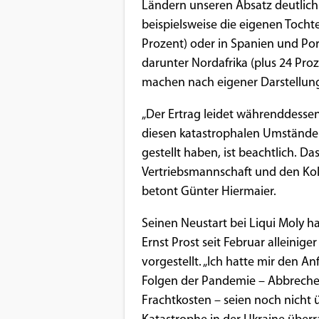
Ländern unseren Absatz deutlich s
beispielsweise die eigenen Tocht
Google Maps
Prozent) oder in Spanien und Por
Anbieter:
darunter Nordafrika (plus 24 Pro
Google
machen nach eigener Darstellung 
„Der Ertrag leidet währenddessen
diesen katastrophalen Umstände
gestellt haben, ist beachtlich. 
Vertriebsmannschaft und den Kol
betont Günter Hiermaier.
Seinen Neustart bei Liqui Moly 
Ernst Prost seit Februar alleinig
vorgestellt. „Ich hatte mir den A
Folgen der Pandemie – Abbrechen
Frachtkosten – seien noch nich