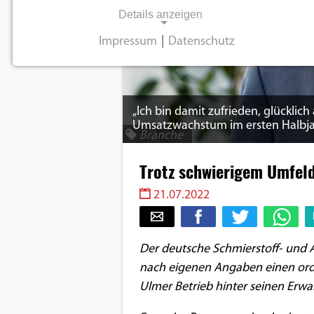
Details anzeigen
Impressum
|
Datenschutz
NOTWENDIGE COOKIES
Notwendige Cookies ermöglichen
grundlegende Funktionen und sind für die
„Ich bin damit zufrieden, glücklic
einwandfreie Funktion der Website
Umsatzwachstum im ersten Halbjah
Branche
erforderlich.
Trotz schwierigem Umfeld
Einverständnis-Cookie
21.07.2022
Name:
cookie_consent
Der deutsche Schmierstoff- und A
Zweck:
nach eigenen Angaben einen orde
Dieser Cookie speichert die
ausgewählten
Ulmer Betrieb hinter seinen Erwa
Einverständnis-Optionen des