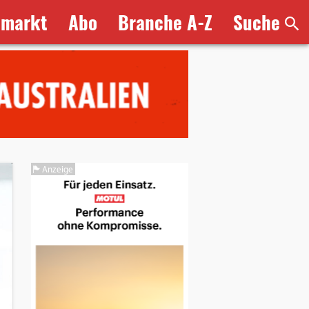
bmarkt
Abo
Branche A-Z
Suche
Anzeige