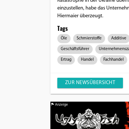
Katastrophe in der Ukraine über
einzustellen, habe das Unternehmen
Hiermaier überzeugt.
Tags
Öle
Schmierstoffe
Additive
Geschäftsführer
Unternehmensz
Ertrag
Handel
Fachhandel
ZUR NEWSÜBERSICHT
Anzeige