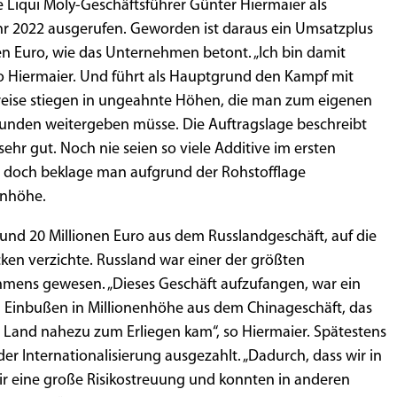
 Liqui Moly-Geschäftsführer Günter Hiermaier als
ahr 2022 ausgerufen. Geworden ist daraus ein Umsatzplus
en Euro, wie das Unternehmen betont. „Ich bin damit
 so Hiermaier. Und führt als Hauptgrund den Kampf mit
reise stiegen in ungeahnte Höhen, die man zum eigenen
Kunden weitergeben müsse. Die Auftragslage beschreibt
ehr gut. Noch nie seien so viele Additive im ersten
 doch beklage man aufgrund der Rohstofflage
enhöhe.
rund 20 Millionen Euro aus dem Russlandgeschäft, auf die
ken verzichte. Russland war einer der größten
mens gewesen. „Dieses Geschäft aufzufangen, war ein
n Einbußen in Millionenhöhe aus dem Chinageschäft, das
Land nahezu zum Erliegen kam“, so Hiermaier. Spätestens
der Internationalisierung ausgezahlt. „Dadurch, dass wir in
ir eine große Risikostreuung und konnten in anderen