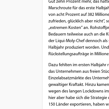
Benutzers
Gut zehn Prozent mehr, das hatte
Marschroute für das erste Halbj
Cookie
von acht Prozent auf 382 Million
Laufzeit:
zufrieden, glücklich aber nicht“,
1 Jahr
„extremen Kosten“ an. Rohstoffp
Bedauern teilweise auch an die 
der Liqui-Moly-Chef dennoch als s
EXTERNE MEDIEN
Halbjahr produziert worden. Und
Um Inhalte von Videoplattformen und
Rückstellungsaufträge in Million
Social Media Plattformen anzeigen zu
Dazu fehlten im ersten Halbjahr 
können, werden von diesen externen
das Unternehmen aus freien Stüc
Medien Cookies gesetzt.
Einzelabsatzmärkte des Unterneh
gewaltiger Kraftakt. Hinzu kame
YouTube
wegen des langen Lockdowns im 
hier aber habe sich die Strategie 
Vimeo
150 Länder exportieren, haben w