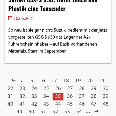
Plastik eine Tausender
16.06.2021
So neu ist sie gar nicht: Suzuki bedient mit der jetzt
vorgestellten GSX-S 950 das Lager der A2-
Führerscheininhaber – auf Basis vorhandenen
Materials. Start im September.
…
15
16
17
18
19
20
21
22
23
24
25
26
27
28
29
30
31
32
33
34
35
36
37
38
39
40
41
42
43
44
45
46
47
48
49
50
51
52
53
54
…