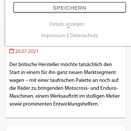
Juli 2021
SPEICHERN
Details anzeigen
Triumph will Richtung Motocross und
Impressum
|
Datenschutz
Enduro expandieren
NOTWENDIGE COOKIES
20.07.2021
Notwendige Cookies ermöglichen
grundlegende Funktionen und sind für die
Der britische Hersteller möchte tatsächlich den
einwandfreie Funktion der Website
Start in einem für ihn ganz neuen Marktsegment
erforderlich.
wagen – mit einer taufrischen Palette an noch auf
die Räder zu bringenden Motocross- und Enduro-
Einverständnis-Cookie
Maschinen, einem Werksauftritt im stolligen Metier
sowie prominenten Entwicklungshelfern.
Name:
cookie_consent
Zweck:
Dieser Cookie speichert die ausgewählten