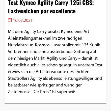
Test Kymco Agility Carry 125i CBS:
Einverständnis-Optionen des Benutzers
Lasteselchen par excellence
Cookie Laufzeit:
16.07.2021
1 Jahr
Mit dem Agility Carry besitzt Kymco eine Art
Alleinstellungsmerkmal im zweirädrigen
EXTERNE MEDIEN
Nutzfahrzeug-Kosmos: Lastenroller mit 125 Kubik-
Um Inhalte von Videoplattformen und
Verbrenner sind eine aussterbende Gattung auf
Social Media Plattformen anzeigen zu
dem hiesigen Markt. Agility und Carry – damit ist
können, werden von diesen externen
eigentlich auch alles schon gesagt: In unserem Test
Medien Cookies gesetzt.
erwies sich die Arbeitervariante des leichten
Stadtrollers Agility als ebenso leistungswilliger und
YouTube
belastbarer wie spritziger und wendiger
Zeitgenosse. Der Preis? Ist superheiß.
Vimeo