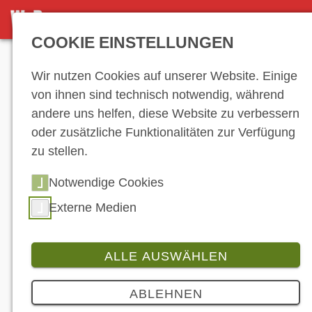
NEWS-ARCHIV
COOKIE EINSTELLUNGEN
Anzeige
Wir nutzen Cookies auf unserer Website. Einige
von ihnen sind technisch notwendig, während
andere uns helfen, diese Website zu verbessern
News-Archiv
oder zusätzliche Funktionalitäten zur Verfügung
zu stellen.
Notwendige Cookies
…
15
16
17
18
19
20
21
22
23
24
25
26
27
28
29
30
Externe Medien
31
32
33
34
35
36
37
38
39
40
41
42
43
44
45
46
47
48
ALLE AUSWÄHLEN
49
50
51
52
53
54
…
ABLEHNEN