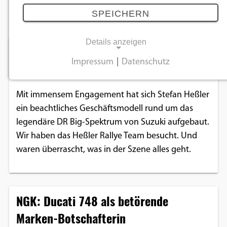
April 2018
SPEICHERN
Details anzeigen
Stefan Heßler: Der DR Big Versteher
Impressum
|
Datenschutz
20.04.2018
NOTWENDIGE COOKIES
Notwendige Cookies ermöglichen
Mit immensem Engagement hat sich Stefan Heßler
grundlegende Funktionen und sind für die
ein beachtliches Geschäftsmodell rund um das
einwandfreie Funktion der Website
legendäre DR Big-Spektrum von Suzuki aufgebaut.
erforderlich.
Wir haben das Heßler Rallye Team besucht. Und
waren überrascht, was in der Szene alles geht.
Einverständnis-Cookie
Name:
cookie_consent
NGK: Ducati 748 als betörende
Marken-Botschafterin
Zweck:
Dieser Cookie speichert die ausgewählten