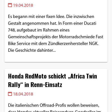
Einverständnis-Optionen des Benutzers
19.04.2018
Cookie Laufzeit:
Es begann mit einer fixen Idee. Die inzwischen
1 Jahr
Gestalt angenommen hat. In Form einer Ducati
748, aufgebaut im Rahmen eines
Gemeinschaftsprojekts der Motorradschmiede Fast
Bike Service mit dem Zündkerzenhersteller NGK.
EXTERNE MEDIEN
Die Geschichte dahinter...
Um Inhalte von Videoplattformen und
Social Media Plattformen anzeigen zu
können, werden von diesen externen
Medien Cookies gesetzt.
Honda RedMoto schickt „Africa Twin
Rally“ in Renn-Einsatz
YouTube
18.04.2018
Vimeo
Die italienischen Offroad-Profis wollen beweisen,