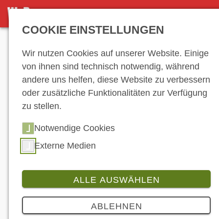
NEWS-ARCHIV
COOKIE EINSTELLUNGEN
Anzeige
Wir nutzen Cookies auf unserer Website. Einige
von ihnen sind technisch notwendig, während
andere uns helfen, diese Website zu verbessern
News-Archiv
oder zusätzliche Funktionalitäten zur Verfügung
zu stellen.
Notwendige Cookies
…
42
43
44
45
46
47
48
49
50
51
52
53
54
55
56
57
Externe Medien
58
59
60
61
62
63
64
65
66
67
68
69
70
71
72
73
74
75
ALLE AUSWÄHLEN
76
77
78
79
80
81
…
ABLEHNEN