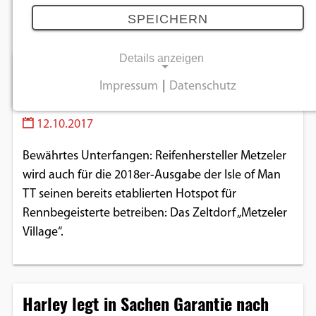
Oktober 2017
SPEICHERN
Details anzeigen
Isle of Man TT 2018: Zelten mit
Impressum
|
Datenschutz
Metzeler
NOTWENDIGE COOKIES
12.10.2017
Notwendige Cookies ermöglichen
grundlegende Funktionen und sind für die
Bewährtes Unterfangen: Reifenhersteller Metzeler
einwandfreie Funktion der Website
wird auch für die 2018er-Ausgabe der Isle of Man
erforderlich.
TT seinen bereits etablierten Hotspot für
Rennbegeisterte betreiben: Das Zeltdorf „Metzeler
Einverständnis-Cookie
Village“.
Name:
cookie_consent
Harley legt in Sachen Garantie nach
Zweck:
Dieser Cookie speichert die ausgewählten