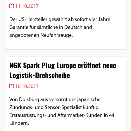
Einverständnis-Optionen des Benutzers
11.10.2017
Cookie Laufzeit:
Der US-Hersteller gewährt ab sofort vier Jahre
1 Jahr
Garantie für sämtliche in Deutschland
angebotenen Neufahrzeuge.
EXTERNE MEDIEN
Um Inhalte von Videoplattformen und
NGK Spark Plug Europe eröffnet neue
Social Media Plattformen anzeigen zu
Logistik-Drehscheibe
können, werden von diesen externen
Medien Cookies gesetzt.
10.10.2017
Von Duisburg aus versorgt der japanische
YouTube
Zündungs- und Sensor-Spezialist künftig
Erstausrüstungs- und Aftermarket-Kunden in 44
Vimeo
Ländern.