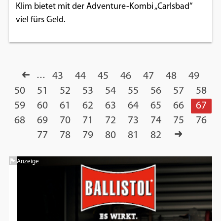
Klim bietet mit der Adventure-Kombi „Carlsbad“
viel fürs Geld.
…
43
44
45
46
47
48
49
50
51
52
53
54
55
56
57
58
59
60
61
62
63
64
65
66
67
68
69
70
71
72
73
74
75
76
77
78
79
80
81
82
Anzeige