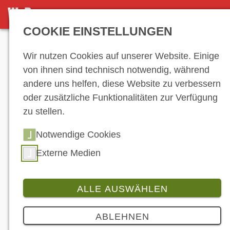
NEWS-ARCHIV
COOKIE EINSTELLUNGEN
Anzeige
Wir nutzen Cookies auf unserer Website. Einige
von ihnen sind technisch notwendig, während
andere uns helfen, diese Website zu verbessern
News-Archiv
oder zusätzliche Funktionalitäten zur Verfügung
zu stellen.
Notwendige Cookies
…
43
44
45
46
47
48
49
50
51
52
53
54
55
56
57
58
Externe Medien
59
60
61
62
63
64
65
66
67
68
69
70
71
72
73
74
75
76
ALLE AUSWÄHLEN
77
78
79
80
81
82
ABLEHNEN