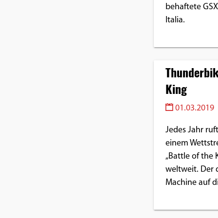
Benutzers
behaftete GSX
Italia.
Cookie
Laufzeit:
1 Jahr
Thunderbik
King
EXTERNE MEDIEN
Um Inhalte von Videoplattformen und
01.03.2019
Social Media Plattformen anzeigen zu
Jedes Jahr ruf
können, werden von diesen externen
einem Wettstr
Medien Cookies gesetzt.
„Battle of the
weltweit. Der 
YouTube
Machine auf d
Vimeo