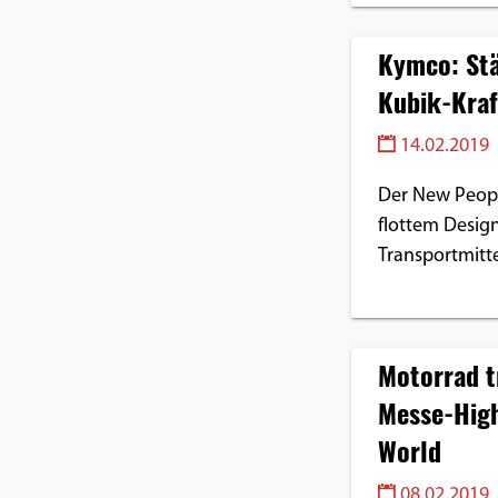
Kymco: Stä
Kubik-Kraf
14.02.2019
Der New Peopl
flottem Design
Transportmittel
Motorrad t
Messe-High
World
08.02.2019