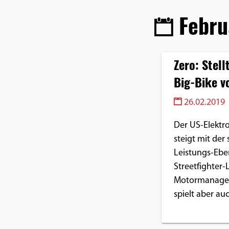
Febru
Google Maps
Anbieter:
Google
Zero: Stell
Big-Bike v
26.02.2019
Der US-Elektr
steigt mit der
Leistungs-Ebe
Streetfighter-
Motormanagem
spielt aber au