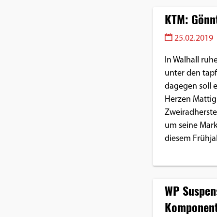
KTM: Gönnt
25.02.2019
In Walhall ruh
unter den tap
dagegen soll 
Herzen Mattigh
Zweiradherstel
um seine Marke
diesem Frühjah
WP Suspens
Komponen