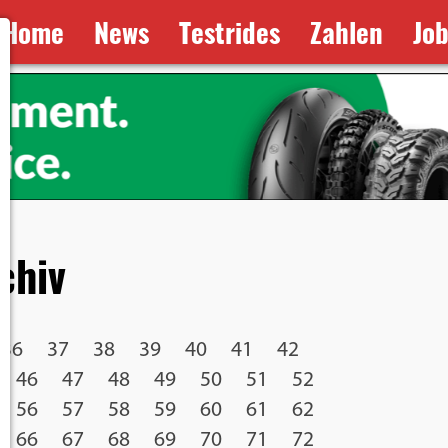
Home
News
Testrides
Zahlen
Jo
chiv
36
37
38
39
40
41
42
46
47
48
49
50
51
52
56
57
58
59
60
61
62
66
67
68
69
70
71
72