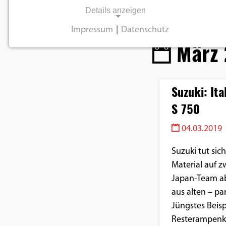
Details anzeigen
Impressum
|
Datenschutz
März 
NOTWENDIGE COOKIES
Notwendige Cookies ermöglichen
grundlegende Funktionen und sind für die
einwandfreie Funktion der Website
Suzuki: It
erforderlich.
S 750
Einverständnis-Cookie
04.03.2019
Name:
Suzuki tut sic
cookie_consent
Material auf z
Japan-Team ab
Zweck:
aus alten – p
Dieser Cookie speichert die
ausgewählten
Jüngstes Beisp
Einverständnis-Optionen des
Resterampenk