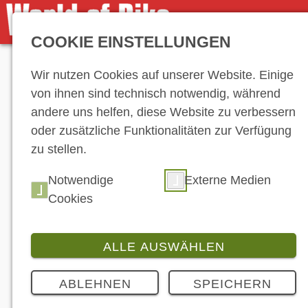
COOKIE EINSTELLUNGEN
Anzeige
Wir nutzen Cookies auf unserer Website. Einige
von ihnen sind technisch notwendig, während
andere uns helfen, diese Website zu verbessern
oder zusätzliche Funktionalitäten zur Verfügung
zu stellen.
News-Ar
Notwendige
Externe Medien
Cookies
…
35
ALLE AUSWÄHLEN
43
44
45
53
54
55
ABLEHNEN
SPEICHERN
63
64
65