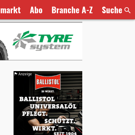
bmarkt
Abo
Branche A-Z
Suche
Anzeige