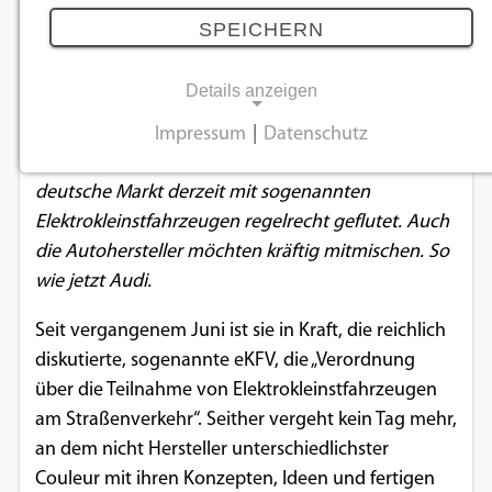
Skateboard
SPEICHERN
06.08.2019
Details anzeigen
Nachdem der Gesetzgeber unlängst die Fahnen in
Impressum
|
Datenschutz
NOTWENDIGE COOKIES
der Mikromobilität neu gesteckt hatte, wird der
deutsche Markt derzeit mit sogenannten
Notwendige Cookies ermöglichen
Elektrokleinstfahrzeugen regelrecht geflutet. Auch
grundlegende Funktionen und sind für die
die Autohersteller möchten kräftig mitmischen. So
einwandfreie Funktion der Website
wie jetzt Audi.
erforderlich.
Seit vergangenem Juni ist sie in Kraft, die reichlich
Einverständnis-Cookie
diskutierte, sogenannte eKFV, die „Verordnung
über die Teilnahme von Elektrokleinstfahrzeugen
Name:
cookie_consent
am Straßenverkehr“. Seither vergeht kein Tag mehr,
an dem nicht Hersteller unterschiedlichster
Zweck:
Couleur mit ihren Konzepten, Ideen und fertigen
Dieser Cookie speichert die ausgewählten