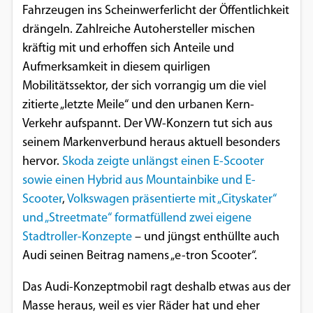
Fahrzeugen ins Scheinwerferlicht der Öffentlichkeit
Einverständnis-Optionen des Benutzers
drängeln. Zahlreiche Autohersteller mischen
Cookie Laufzeit:
kräftig mit und erhoffen sich Anteile und
1 Jahr
Aufmerksamkeit in diesem quirligen
Mobilitätssektor, der sich vorrangig um die viel
zitierte „letzte Meile“ und den urbanen Kern-
EXTERNE MEDIEN
Verkehr aufspannt. Der VW-Konzern tut sich aus
seinem Markenverbund heraus aktuell besonders
Um Inhalte von Videoplattformen und
hervor.
Skoda zeigte unlängst einen E-Scooter
Social Media Plattformen anzeigen zu
sowie einen Hybrid aus Mountainbike und E-
können, werden von diesen externen
Scooter
,
Volkswagen präsentierte mit „Cityskater“
Medien Cookies gesetzt.
und „Streetmate“ formatfüllend zwei eigene
Stadtroller-Konzepte
– und jüngst enthüllte auch
YouTube
Audi seinen Beitrag namens „e-tron Scooter“.
Vimeo
Das Audi-Konzeptmobil ragt deshalb etwas aus der
Masse heraus, weil es vier Räder hat und eher