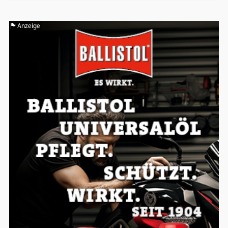
Einverständnis-Optionen des Benutzers
Anzeige
Cookie Laufzeit:
1 Jahr
EXTERNE MEDIEN
Um Inhalte von Videoplattformen und
Social Media Plattformen anzeigen zu
können, werden von diesen externen
Medien Cookies gesetzt.
YouTube
Vimeo