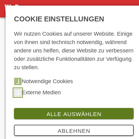
DETAILANSICHT
COOKIE EINSTELLUNGEN
Anzeige
Wir nutzen Cookies auf unserer Website. Einige
von ihnen sind technisch notwendig, während
andere uns helfen, diese Website zu verbessern
Stellenmarkt
oder zusätzliche Funktionalitäten zur Verfügung
zu stellen.
Notwendige Cookies
Externe Medien
MOTORRADMECHANIKER/IN HONDA
ALLE AUSWÄHLEN
Seit mehr als 40 Jahren vertreten wir mit Freude
ABLEHNEN
und Leidenschaft die Marke Honda. Zur