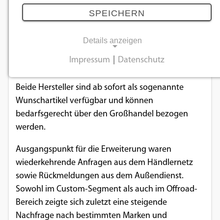
20.05.2026
SPEICHERN
ZBR Hohl erweitert im Jubiläumsjahr 2026 sein
Details anzeigen
Portfolio gezielt um Produkte der Marken Kingtyre
Impressum
|
Datenschutz
und X-GRIP.
NOTWENDIGE COOKIES
Notwendige Cookies ermöglichen
Beide Hersteller sind ab sofort als sogenannte
grundlegende Funktionen und sind für die
Wunschartikel verfügbar und können
einwandfreie Funktion der Website
bedarfsgerecht über den Großhandel bezogen
erforderlich.
werden.
Ausgangspunkt für die Erweiterung waren
Einverständnis-Cookie
wiederkehrende Anfragen aus dem Händlernetz
sowie Rückmeldungen aus dem Außendienst.
Name:
cookie_consent
Sowohl im Custom-Segment als auch im Offroad-
Bereich zeigte sich zuletzt eine steigende
Zweck:
Nachfrage nach bestimmten Marken und
Dieser Cookie speichert die ausgewählten