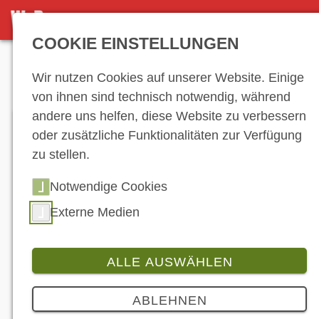
DETAILSEITE
COOKIE EINSTELLUNGEN
Anzeige
Wir nutzen Cookies auf unserer Website. Einige
von ihnen sind technisch notwendig, während
andere uns helfen, diese Website zu verbessern
oder zusätzliche Funktionalitäten zur Verfügung
zu stellen.
Notwendige Cookies
Externe Medien
Branche
ALLE AUSWÄHLEN
ZBR Hohl erweitert Portfolio im
Jubiläumsjahr um Kingtyre und X-GRIP
ABLEHNEN