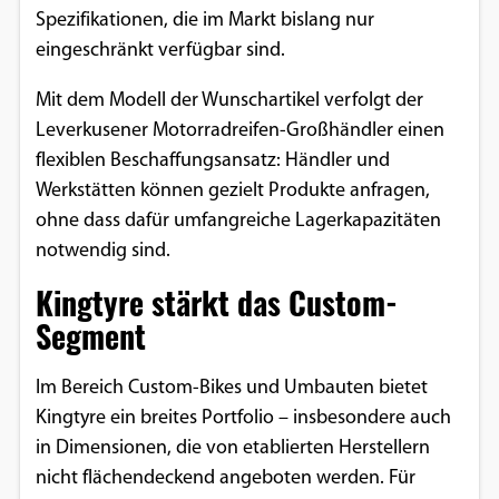
Spezifikationen, die im Markt bislang nur
Einverständnis-Optionen des Benutzers
eingeschränkt verfügbar sind.
Cookie Laufzeit:
1 Jahr
Mit dem Modell der Wunschartikel verfolgt der
Leverkusener Motorradreifen-Großhändler einen
flexiblen Beschaffungsansatz: Händler und
Werkstätten können gezielt Produkte anfragen,
EXTERNE MEDIEN
ohne dass dafür umfangreiche Lagerkapazitäten
Um Inhalte von Videoplattformen und
notwendig sind.
Social Media Plattformen anzeigen zu
Kingtyre stärkt das Custom-
können, werden von diesen externen
Medien Cookies gesetzt.
Segment
YouTube
Im Bereich Custom-Bikes und Umbauten bietet
Kingtyre ein breites Portfolio – insbesondere auch
in Dimensionen, die von etablierten Herstellern
Vimeo
nicht flächendeckend angeboten werden. Für