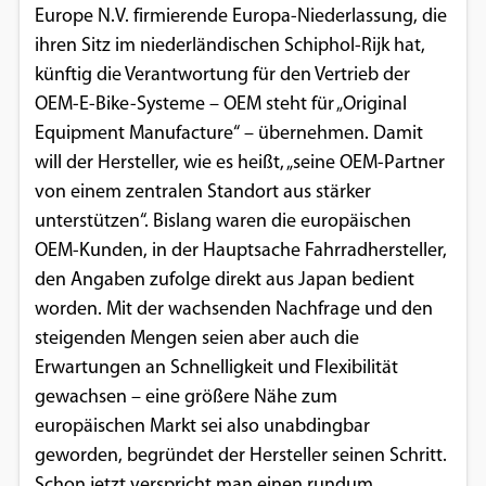
Europe N.V. firmierende Europa-Niederlassung, die
Einverständnis-Optionen des Benutzers
ihren Sitz im niederländischen Schiphol-Rijk hat,
Cookie Laufzeit:
künftig die Verantwortung für den Vertrieb der
1 Jahr
OEM-E-Bike-Systeme – OEM steht für „Original
Equipment Manufacture“ – übernehmen. Damit
will der Hersteller, wie es heißt, „seine OEM-Partner
EXTERNE MEDIEN
von einem zentralen Standort aus stärker
unterstützen“. Bislang waren die europäischen
Um Inhalte von Videoplattformen und
OEM-Kunden, in der Hauptsache Fahrradhersteller,
Social Media Plattformen anzeigen zu
den Angaben zufolge direkt aus Japan bedient
können, werden von diesen externen
worden. Mit der wachsenden Nachfrage und den
Medien Cookies gesetzt.
steigenden Mengen seien aber auch die
Erwartungen an Schnelligkeit und Flexibilität
YouTube
gewachsen – eine größere Nähe zum
europäischen Markt sei also unabdingbar
Vimeo
geworden, begründet der Hersteller seinen Schritt.
Schon jetzt verspricht man einen rundum