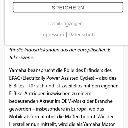
Bike-Antriebe neu
SPEICHERN
18.06.2020
Details anzeigen
Die Dependance des Herstellers in den
Impressum
|
Datenschutz
NOTWENDIGE COOKIES
Niederlanden fungiert künftig als Ansprechpartner
für die Industriekunden aus der europäischen E-
Notwendige Cookies ermöglichen
Bike-Szene.
grundlegende Funktionen und sind für die
einwandfreie Funktion der Website
Yamaha beansprucht die Rolle des Erfinders des
erforderlich.
EPAC (Electrically Power Assisted Cycles) – also des
E-Bikes – für sich und ist zweifellos mit den eigenen
Einverständnis-Cookie
E-Bike-Antrieben inzwischen zu einem
bedeutenden Akteur im OEM-Markt der Branche
Name:
cookie_consent
geworden – insbesondere in Europa, wo das
Mobilitätsformat über die Maßen boomt. Wie der
Zweck:
Hersteller nun mitteilt, wird die als Yamaha Motor
Dieser Cookie speichert die ausgewählten