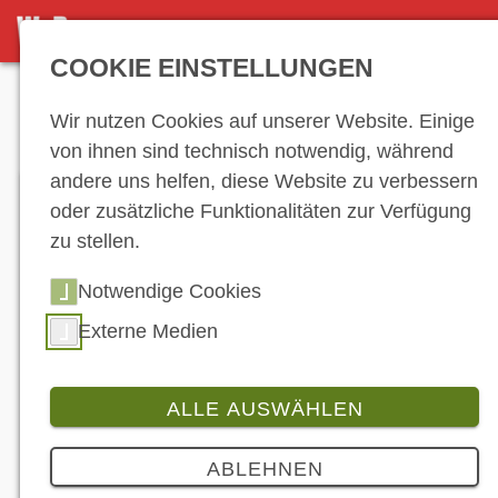
DETAILSEITE
COOKIE EINSTELLUNGEN
Anzeige
Wir nutzen Cookies auf unserer Website. Einige
von ihnen sind technisch notwendig, während
andere uns helfen, diese Website zu verbessern
oder zusätzliche Funktionalitäten zur Verfügung
zu stellen.
Notwendige Cookies
Externe Medien
Yamaha beliefert seine Kunden für OEM-E-Bike-
Antriebe künftig aus den Niederlanden. (©
Yamaha)
ALLE AUSWÄHLEN
Branche
ABLEHNEN
Yamaha regelt Vertretung für OEM-E-