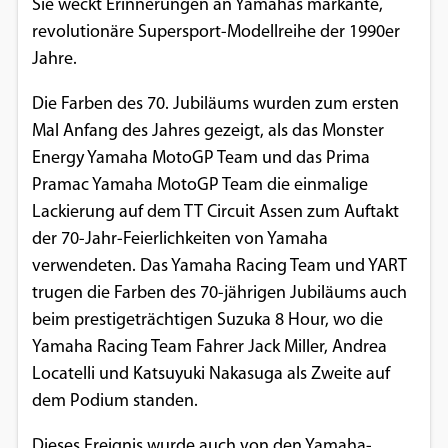
Sie weckt Erinnerungen an Yamahas markante,
Einverständnis-Optionen des Benutzers
revolutionäre Supersport-Modellreihe der 1990er
Jahre.
Cookie Laufzeit:
1 Jahr
Die Farben des 70. Jubiläums wurden zum ersten
Mal Anfang des Jahres gezeigt, als das Monster
Energy Yamaha MotoGP Team und das Prima
EXTERNE MEDIEN
Pramac Yamaha MotoGP Team die einmalige
Um Inhalte von Videoplattformen und
Lackierung auf dem TT Circuit Assen zum Auftakt
Social Media Plattformen anzeigen zu
der 70-Jahr-Feierlichkeiten von Yamaha
können, werden von diesen externen
verwendeten. Das Yamaha Racing Team und YART
Medien Cookies gesetzt.
trugen die Farben des 70-jährigen Jubiläums auch
beim prestigeträchtigen Suzuka 8 Hour, wo die
YouTube
Yamaha Racing Team Fahrer Jack Miller, Andrea
Locatelli und Katsuyuki Nakasuga als Zweite auf
dem Podium standen.
Vimeo
Dieses Ereignis wurde auch von den Yamaha-