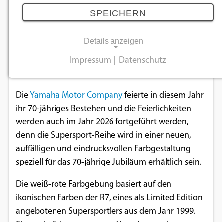
22.11.2025
SPEICHERN
Details anzeigen
Yamaha feiert sein 70-jähriges Jubiläum mit
ikonischen Farben für die Modelle der Supersport
Impressum
|
Datenschutz
NOTWENDIGE COOKIES
Reihe.
Notwendige Cookies ermöglichen
Die
Yamaha Motor Company
feierte in diesem Jahr
grundlegende Funktionen und sind für die
ihr 70-jähriges Bestehen und die Feierlichkeiten
einwandfreie Funktion der Website
werden auch im Jahr 2026 fortgeführt werden,
erforderlich.
denn die Supersport-Reihe wird in einer neuen,
auffälligen und eindrucksvollen Farbgestaltung
Einverständnis-Cookie
speziell für das 70-jährige Jubiläum erhältlich sein.
Name:
Die weiß-rote Farbgebung basiert auf den
cookie_consent
ikonischen Farben der R7, eines als Limited Edition
Zweck:
angebotenen Supersportlers aus dem Jahr 1999.
Dieser Cookie speichert die ausgewählten