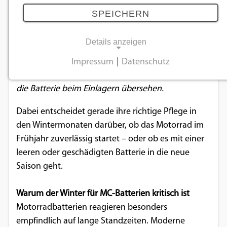
nicht für die Batterie
SPEICHERN
11.02.2026
Details anzeigen
Mit den ersten Frostnächten beginnt für viele
Impressum
|
Datenschutz
NOTWENDIGE COOKIES
Motorradfahrer die Winterpause – oft wird dabei
die Batterie beim Einlagern übersehen.
Notwendige Cookies ermöglichen
grundlegende Funktionen und sind für die
Dabei entscheidet gerade ihre richtige Pflege in
einwandfreie Funktion der Website
den Wintermonaten darüber, ob das Motorrad im
erforderlich.
Frühjahr zuverlässig startet – oder ob es mit einer
leeren oder geschädigten Batterie in die neue
Einverständnis-Cookie
Saison geht.
Name:
cookie_consent
Warum der Winter für MC-Batterien kritisch ist
Motorradbatterien reagieren besonders
Zweck:
empfindlich auf lange Standzeiten. Moderne
Dieser Cookie speichert die ausgewählten