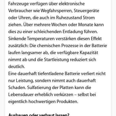
Fahrzeuge verfügen über elektronische
Einverständnis-Optionen des Benutzers
Verbraucher wie Wegfahrsperren, Steuergeräte
Cookie Laufzeit:
oder Uhren, die auch im Ruhezustand Strom
1 Jahr
ziehen. Über mehrere Wochen oder Monate kann
dies zu einer schleichenden Entladung führen.
Sinkende Temperaturen verstärken diesen Effekt
EXTERNE MEDIEN
zusätzlich: Die chemischen Prozesse in der Batterie
laufen langsamer ab, die verfügbare Kapazität
Um Inhalte von Videoplattformen und
nimmt ab und die Startleistung reduziert sich
Social Media Plattformen anzeigen zu
deutlich.
können, werden von diesen externen
Eine dauerhaft tiefentladene Batterie verliert nicht
Medien Cookies gesetzt.
nur Leistung, sondern nimmt auch dauerhaft
Schaden. Sulfatierung der Platten kann die
YouTube
Lebensdauer erheblich verkürzen – selbst bei
eigentlich hochwertigen Produkten.
Vimeo
Ausbauen oder verbaut lassen?