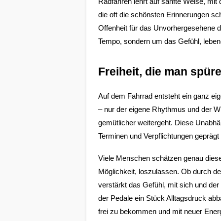
Radfahren lehrt auf sanfte Weise, mit 
die oft die schönsten Erinnerungen sch
Google Maps
Offenheit für das Unvorhergesehene d
Anbieter:
Tempo, sondern um das Gefühl, lebend
Google
Freiheit, die man spür
Auf dem Fahrrad entsteht ein ganz eig
– nur der eigene Rhythmus und der Win
gemütlicher weitergeht. Diese Unabhäng
Terminen und Verpflichtungen geprägt i
Viele Menschen schätzen genau diesen 
Möglichkeit, loszulassen. Ob durch de
verstärkt das Gefühl, mit sich und de
der Pedale ein Stück Alltagsdruck ab
frei zu bekommen und mit neuer Ener