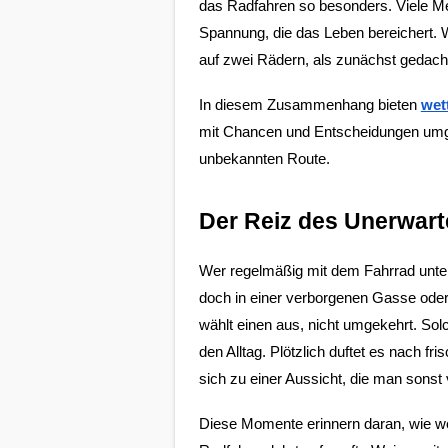
Benutzers
das Radfahren so besonders. Viele Me
Spannung, die das Leben bereichert. We
Cookie
auf zwei Rädern, als zunächst gedach
Laufzeit:
1 Jahr
In diesem Zusammenhang bieten
wet
mit Chancen und Entscheidungen umgeh
unbekannten Route.
EXTERNE MEDIEN
Um Inhalte von Videoplattformen und
Der Reiz des Unerwart
Social Media Plattformen anzeigen zu
können, werden von diesen externen
Wer regelmäßig mit dem Fahrrad unter
Medien Cookies gesetzt.
doch in einer verborgenen Gasse oder
wählt einen aus, nicht umgekehrt. So
YouTube
den Alltag. Plötzlich duftet es nach f
sich zu einer Aussicht, die man sonst 
Vimeo
Diese Momente erinnern daran, wie wert