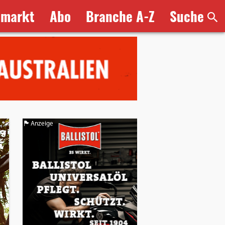
bmarkt
Abo
Branche A-Z
Suche
Anzeige