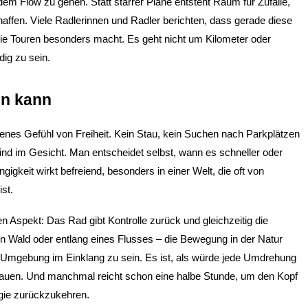
dem Flow zu gehen. Statt starrer Pläne entsteht Raum für Zufälle, 
affen. Viele Radlerinnen und Radler berichten, dass gerade diese 
ie Touren besonders macht. Es geht nicht um Kilometer oder 
ig zu sein.
en kann
enes Gefühl von Freiheit. Kein Stau, kein Suchen nach Parkplätzen 
d im Gesicht. Man entscheidet selbst, wann es schneller oder 
igkeit wirkt befreiend, besonders in einer Welt, die oft von 
st.
Aspekt: Das Rad gibt Kontrolle zurück und gleichzeitig die 
n Wald oder entlang eines Flusses – die Bewegung in der Natur 
r Umgebung im Einklang zu sein. Es ist, als würde jede Umdrehung 
bauen. Und manchmal reicht schon eine halbe Stunde, um den Kopf 
gie zurückzukehren.