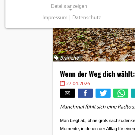
Details anzeigen
Impressum
|
Datenschutz
NOTWENDIGE COOKIES
Notwendige Cookies ermöglichen
grundlegende Funktionen und sind für die
einwandfreie Funktion der Website
Branche
erforderlich.
Wenn der Weg dich wählt:
Einverständnis-Cookie
27.04.2026
Name:
cookie_consent
Manchmal fühlt sich eine Radtour
Zweck:
Dieser Cookie speichert die
Man biegt ab, ohne groß nachzudenken, 
ausgewählten
Momente, in denen der Alltag für eine
Einverständnis-Optionen des