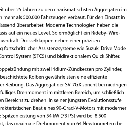
eit über 25 Jahren zu den charismatischsten Aggregaten im
 mehr als 500.000 Fahrzeugen verbaut. Für den Einsatz in
assend überarbeitet: Moderne Technologien heben die
is auf ein neues Level. So ermöglicht ein Rideby- Wire-
wndraft-Drosselklappen neben einer präzisen
fortschrittlicher Assistenzsysteme wie Suzuki Drive Mode
Control System (STCS) und bidirektionalem Quick Shifter.
oppelzündung mit zwei Iridium-Zündkerzen pro Zylinder,
eschichtete Kolben gewährleisten eine effiziente
er Reibung. Das Aggregat der SV-7GX spricht bei niedrigen
n fülliges Drehmoment im mittleren Bereich, um schließlich
n Bereichs zu drehen. In seiner jüngsten Evolutionsstufe
arakteristischen Beat eines 90-Grad-V-Motors mit moderner
 Spitzenleistung von 54 kW (73 PS) wird bei 8.500
ht, das maximale Drehmoment von 64 Newtonmetern bei