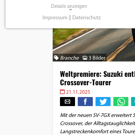
Details anzeigen
Impressum
|
Datenschutz
NOTWENDIGE COOKIES
Notwendige Cookies ermöglichen
grundlegende Funktionen und sind für die
einwandfreie Funktion der Website
Branche
3 Bilder
erforderlich.
Weltpremiere: Suzuki ent
Einverständnis-Cookie
Crossover-Tourer
Name:
21.11.2025
cookie_consent
Zweck:
Mit der neuen SV-7GX erweitert Su
Dieser Cookie speichert die
ausgewählten
Crossover, der Alltagstauglichkei
Einverständnis-Optionen des
Langstreckenkomfort eines Toure