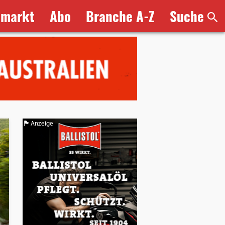
bmarkt
Abo
Branche A-Z
Suche
Anzeige