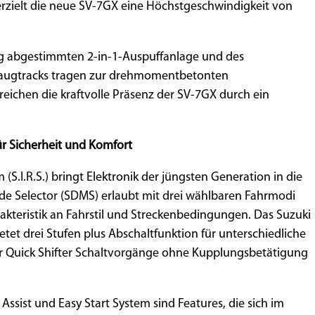
erzielt die neue SV-7GX eine Höchstgeschwindigkeit von
ig abgestimmten 2-in-1-Auspuffanlage und des
saugtracks tragen zur drehmomentbetonten
eichen die kraftvolle Präsenz der SV-7GX durch ein
r Sicherheit und Komfort
 (S.I.R.S.) bringt Elektronik der jüngsten Generation in die
ode Selector (SDMS) erlaubt mit drei wählbaren Fahrmodi
kteristik an Fahrstil und Streckenbedingungen. Das Suzuki
etet drei Stufen plus Abschaltfunktion für unterschiedliche
r Quick Shifter Schaltvorgänge ohne Kupplungsbetätigung
sist und Easy Start System sind Features, die sich im