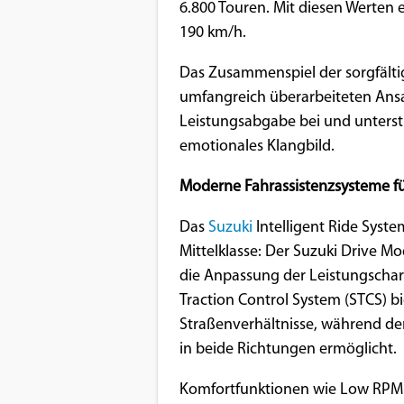
6.800 Touren. Mit diesen Werten 
Google Maps
190 km/h.
Das Zusammenspiel der sorgfält
Anbieter:
Google
umfangreich überarbeiteten An
Leistungsabgabe bei und unterstr
emotionales Klangbild.
Moderne Fahrassistenzsysteme fü
Das
Suzuki
Intelligent Ride System
Mittelklasse: Der Suzuki Drive M
die Anpassung der Leistungschara
Traction Control System (STCS) bi
Straßenverhältnisse, während de
in beide Richtungen ermöglicht.
Komfortfunktionen wie Low RPM As