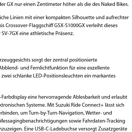
der GX nur einen Zentimeter höher als die des Naked Bikes.
liche Linien mit einer kompakten Silhouette und aufrechter
ukis Crossover-Flaggschiff GSX-S1000GX verleiht dieses
 SV-7GX eine athletische Präsenz.
rzeuggesichts sorgt der zentral positionierte
bblend- und Fernlichtfunktion für eine exzellente
zwei schlanke LED-Positionsleuchten ein markantes
FT-Farbdisplay eine hervorragende Ablesbarkeit und erlaubt
ektronischen Systeme. Mit Suzuki Ride Connect+ lässt sich
rbinden, um Turn-by-Turn-Navigation, Wetter- und
Messagingbenachrichtigungen sowie Fahrdaten-Tracking
nzuzeigen. Eine USB-C-Ladebuchse versorgt Zusatzgeräte