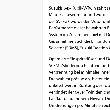
Benutzers
Suzukis 645-Kubik-V-Twin zählt s
Cookie
Mittelklassesegment und wurde in
Laufzeit:
der SV-7GX wurde der Motor umf
1 Jahr
Performance dieser bewährten Bas
System im Zusammenspiel mit Do
Gasannahme auch die Einbindung 
EXTERNE MEDIEN
Selector (SDMS), Suzuki Traction 
Um Inhalte von Videoplattformen und
Social Media Plattformen anzeigen zu
Optimierte Einspritzdüsen und D
können, werden von diesen externen
SCEM-Zylinderbeschichtung und b
Medien Cookies gesetzt.
Verbrennung bei minimaler inner
Drehzahlen präzise an, bietet ei
YouTube
unbeschwert in Richtung des rote
verbindet der 645er Twin den ch
Laufkultur auf hohem Niveau. Die
Vimeo
Umdrehungen pro Minute erreic