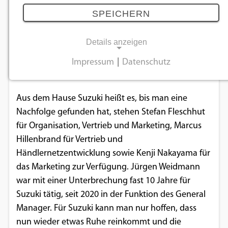
Jürgen Weidmann haben sich getrennt
SPEICHERN
30.03.2022
Details anzeigen
Jürgen Weidmann tritt mit sofortiger Wirkung als
Impressum
|
Datenschutz
NOTWENDIGE COOKIES
General Manager Sales Motorcycle zurück.
Notwendige Cookies ermöglichen
Aus dem Hause Suzuki heißt es, bis man eine
grundlegende Funktionen und sind für die
Nachfolge gefunden hat, stehen Stefan Fleschhut
einwandfreie Funktion der Website
für Organisation, Vertrieb und Marketing, Marcus
erforderlich.
Hillenbrand für Vertrieb und
Händlernetzentwicklung sowie Kenji Nakayama für
Einverständnis-Cookie
das Marketing zur Verfügung. Jürgen Weidmann
war mit einer Unterbrechung fast 10 Jahre für
Name:
cookie_consent
Suzuki tätig, seit 2020 in der Funktion des General
Manager. Für Suzuki kann man nur hoffen, dass
Zweck:
nun wieder etwas Ruhe reinkommt und die
Dieser Cookie speichert die ausgewählten