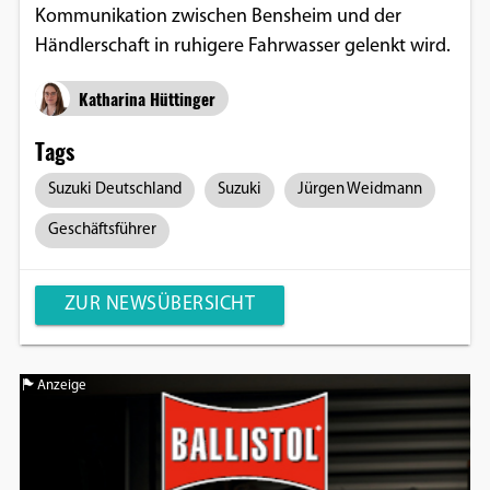
Kommunikation zwischen Bensheim und der
Einverständnis-Optionen des Benutzers
Händlerschaft in ruhigere Fahrwasser gelenkt wird.
Cookie Laufzeit:
1 Jahr
Katharina Hüttinger
Tags
Suzuki Deutschland
Suzuki
Jürgen Weidmann
EXTERNE MEDIEN
Um Inhalte von Videoplattformen und
Geschäftsführer
Social Media Plattformen anzeigen zu
können, werden von diesen externen
ZUR NEWSÜBERSICHT
Medien Cookies gesetzt.
YouTube
Anzeige
Vimeo