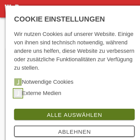
DETAILSEITE
COOKIE EINSTELLUNGEN
Anzeige
Wir nutzen Cookies auf unserer Website. Einige
von ihnen sind technisch notwendig, während
andere uns helfen, diese Website zu verbessern
oder zusätzliche Funktionalitäten zur Verfügung
zu stellen.
Notwendige Cookies
Externe Medien
Jürgen Weidmann nicht mehr General Manager bei
Suzuki Deutschland Suzuki + WoB
ALLE AUSWÄHLEN
Branche
ABLEHNEN
Wege von Suzuki Deutschland und