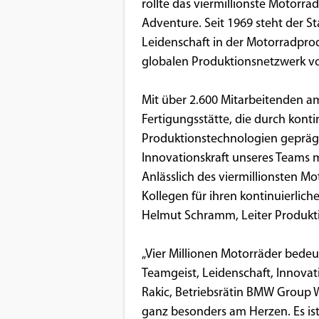
Benutzers
rollte das viermillionste Motorr
Adventure. Seit 1969 steht der S
Cookie
Leidenschaft in der Motorradprod
Laufzeit:
globalen Produktionsnetzwerk v
1 Jahr
Mit über 2.600 Mitarbeitenden a
Fertigungsstätte, die durch konti
EXTERNE MEDIEN
Produktionstechnologien geprägt 
Um Inhalte von Videoplattformen und
Innovationskraft unseres Teams m
Social Media Plattformen anzeigen zu
Anlässlich des viermillionsten M
können, werden von diesen externen
Kollegen für ihren kontinuierlic
Medien Cookies gesetzt.
Helmut Schramm, Leiter Produk
YouTube
„Vier Millionen Motorräder bedeu
Teamgeist, Leidenschaft, Innovati
Rakic, Betriebsrätin BMW Group We
Vimeo
ganz besonders am Herzen. Es ist