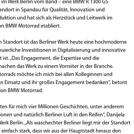
ad im Werk Berlin vom Band – eine BMW R 1300 GS
tandort in Spandau für Qualität, Innovation und
uktion und hat sich als Herzstück und Leitwerk im
on BMW Motorrad etabliert.
m Standort ist das Berliner Werk heute eine hochmoderne
nuierliche Investitionen in Digitalisierung und innovative
ist. „Das Engagement, die Expertise und die
achen das Werk zu einem Vorreiter in der Branche.
otorrads möchte ich mich bei allen Kolleginnen und
hen Einsatz und ihr großes Engagement bedanken“, betont
tion BMW Motorrad.
ten für mich vier Millionen Geschichten, unter anderem
onen und natürlich Berliner Luft in den Reifen“, Danijela
rk Berlin. „Als waschechter Berliner liegt mir der Standort
 einfach stark, dass wir aus der Hauptstadt heraus den