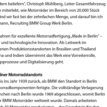
ern beliefern“, Christoph Mühlberg, Leiter Gesamtfahrzeug
 miterlebt, wie Motorräder im Bereich von 20.000 Stück
sind wir fast bei der zehnfachen Menge, und darauf bin ich
fmann, Recruiting BMW Group Werk Berlin.
 Jahren für exzellente Motorradfertigung „Made in Berlin“ –
 und technologische Innovation. Als Leitwerk im
enen Produktionsstandorten in Brasilien und Thailand
na und Indien übernimmt das Werk eine Vorreiterrolle,
prozesse und Digitalisierung geht.
liner Motorradstandorts
is ins Jahr 1939 zurück, als BMW den Standort in Berlin
rradkomponenten fertigte. Die vollständige Verlagerung
chen nach Berlin wurde 1969 abgeschlossen, womit Berlin
für BMW Motorräder weltweit wurde. Damals arbeiteten