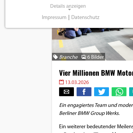
Details anzeigen
Impressum
|
Datenschutz
NOTWENDIGE COOKIES
Notwendige Cookies ermöglichen
grundlegende Funktionen und sind für die
einwandfreie Funktion der Website
Branche
6 Bilder
erforderlich.
Vier Millionen BMW Moto
Einverständnis-Cookie
13.03.2026
Name:
cookie_consent
Ein engagiertes Team und moderns
Zweck:
Berliner BMW Group Werks.
Dieser Cookie speichert die
ausgewählten
Ein weiterer bedeutender Meilen
Einverständnis-Optionen des