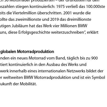
ich 30 Motorräder produzierten – der Grundstein für den
szahlen stiegen kontinuierlich: 1975 verließ das 100.000ste
ts die Viertelmillion überschritten. 2001 wurde die
llte das zweimillionste und 2019 das dreimillionste
tigen Jubiläum hat das Werk vier Millionen BMW
 uns, diese Erfolgsgeschichte weiterzuschreiben“, erklärt
r globalen Motorradproduktion
ekunden ein neues Motorrad vom Band, täglich bis zu 900
iert kontinuierlich in den Ausbau des Werks und
werk innerhalb eines internationalen Netzwerks bildet der
der weltweiten BMW Motorradproduktion und ist ein Symbol
ukunft der Mobilität.