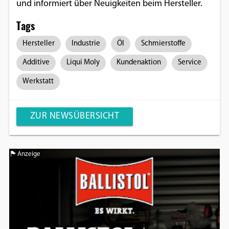
und informiert über Neuigkeiten beim Hersteller.
Google Maps
Tags
Anbieter:
Hersteller
Industrie
Öl
Schmierstoffe
Google
Additive
Liqui Moly
Kundenaktion
Service
Werkstatt
ZUR NEWSÜBERSICHT
Anzeige