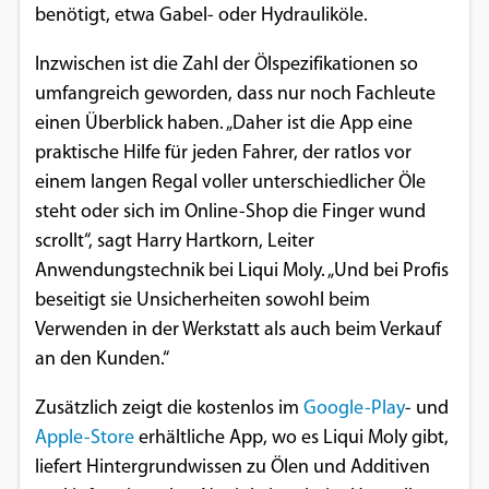
benötigt, etwa Gabel- oder Hydrauliköle.
Einverständnis-Optionen des Benutzers
Inzwischen ist die Zahl der Ölspezifikationen so
Cookie Laufzeit:
umfangreich geworden, dass nur noch Fachleute
1 Jahr
einen Überblick haben. „Daher ist die App eine
praktische Hilfe für jeden Fahrer, der ratlos vor
einem langen Regal voller unterschiedlicher Öle
EXTERNE MEDIEN
steht oder sich im Online-Shop die Finger wund
Um Inhalte von Videoplattformen und
scrollt“, sagt Harry Hartkorn, Leiter
Social Media Plattformen anzeigen zu
Anwendungstechnik bei Liqui Moly. „Und bei Profis
können, werden von diesen externen
beseitigt sie Unsicherheiten sowohl beim
Medien Cookies gesetzt.
Verwenden in der Werkstatt als auch beim Verkauf
an den Kunden.“
YouTube
Zusätzlich zeigt die kostenlos im
Google-Play
- und
Apple-Store
erhältliche App, wo es Liqui Moly gibt,
Vimeo
liefert Hintergrundwissen zu Ölen und Additiven