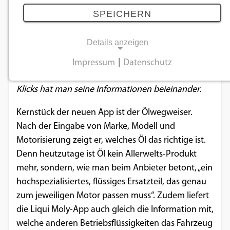
13.03.2019
SPEICHERN
Details anzeigen
Der deutsche Öl- und Additivspezialist Liqui Moly
hat sein mobiles Portal in Form einer App
Impressum
|
Datenschutz
NOTWENDIGE COOKIES
nochmals komplett überarbeitet. Mit wenigen
Klicks hat man seine Informationen beieinander.
Notwendige Cookies ermöglichen
grundlegende Funktionen und sind für die
Kernstück der neuen App ist der Ölwegweiser.
einwandfreie Funktion der Website
Nach der Eingabe von Marke, Modell und
erforderlich.
Motorisierung zeigt er, welches Öl das richtige ist.
Denn heutzutage ist Öl kein Allerwelts-Produkt
Einverständnis-Cookie
mehr, sondern, wie man beim Anbieter betont, „ein
hochspezialisiertes, flüssiges Ersatzteil, das genau
Name:
zum jeweiligen Motor passen muss“. Zudem liefert
cookie_consent
die Liqui Moly-App auch gleich die Information mit,
Zweck:
welche anderen Betriebsflüssigkeiten das Fahrzeug
Dieser Cookie speichert die ausgewählten