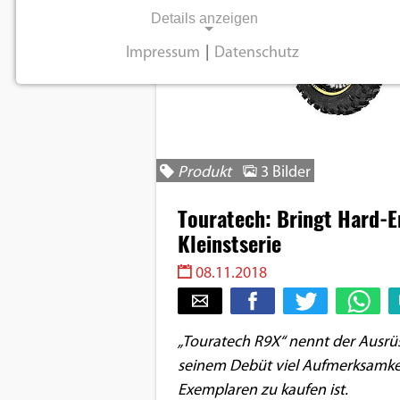
Details anzeigen
Impressum
|
Datenschutz
NOTWENDIGE COOKIES
Notwendige Cookies ermöglichen
grundlegende Funktionen und sind für die
einwandfreie Funktion der Website
Produkt
3 Bilder
erforderlich.
Touratech: Bringt Hard-E
Einverständnis-Cookie
Kleinstserie
Name:
08.11.2018
cookie_consent
Zweck:
„Touratech R9X“ nennt der Ausrü
Dieser Cookie speichert die
ausgewählten
seinem Debüt viel Aufmerksamkeit
Einverständnis-Optionen des
Exemplaren zu kaufen ist.