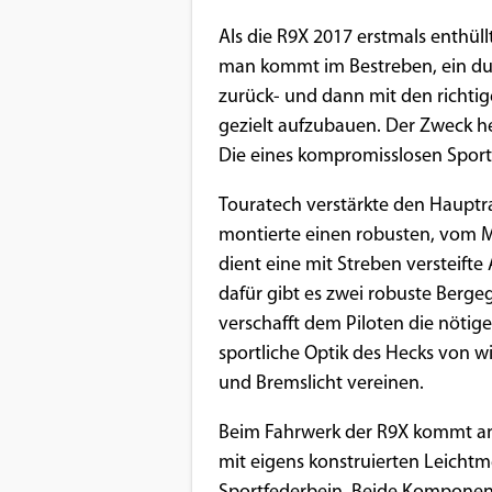
Benutzers
Als die R9X 2017 erstmals enthüll
Cookie
man kommt im Bestreben, ein dur
Laufzeit:
zurück- und dann mit den richt
1 Jahr
gezielt aufzubauen. Der Zweck hei
Die eines kompromisslosen Spor
EXTERNE MEDIEN
Touratech verstärkte den Haupt
Um Inhalte von Videoplattformen und
montierte einen robusten, vom 
Social Media Plattformen anzeigen zu
dient eine mit Streben versteifte
können, werden von diesen externen
dafür gibt es zwei robuste Bergeg
Medien Cookies gesetzt.
verschafft dem Piloten die nöti
sportliche Optik des Hecks von w
YouTube
und Bremslicht vereinen.
Beim Fahrwerk der R9X kommt an 
Vimeo
mit eigens konstruierten Leichtme