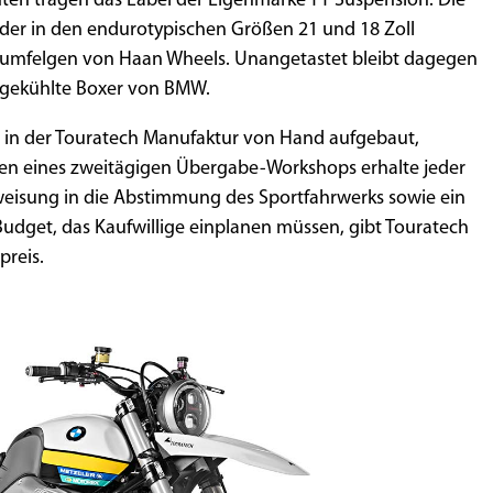
en tragen das Label der Eigenmarke TT Suspension. Die
der in den endurotypischen Größen 21 und 18 Zoll
iumfelgen von Haan Wheels. Unangetastet bleibt dagegen
ölgekühlte Boxer von BMW.
d in der Touratech Manufaktur von Hand aufgebaut,
men eines zweitägigen Übergabe-Workshops erhalte jeder
weisung in die Abstimmung des Sportfahrwerks sowie ein
Budget, das Kaufwillige einplanen müssen, gibt Touratech
preis.