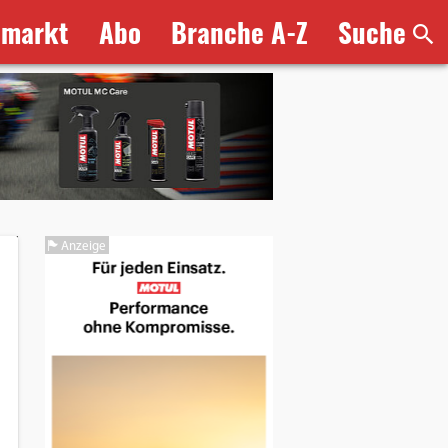
bmarkt
Abo
Branche A-Z
Suche
Anzeige