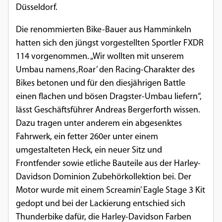
Düsseldorf.
Einverständnis-Optionen des Benutzers
Die renommierten Bike-Bauer aus Hamminkeln
Cookie Laufzeit:
1 Jahr
hatten sich den jüngst vorgestellten Sportler FXDR
114 vorgenommen. „Wir wollten mit unserem
Umbau namens ‚Roar’ den Racing-Charakter des
Bikes betonen und für den diesjährigen Battle
EXTERNE MEDIEN
einen flachen und bösen Dragster-Umbau liefern“,
Um Inhalte von Videoplattformen und
lässt Geschäftsführer Andreas Bergerforth wissen.
Social Media Plattformen anzeigen zu
Dazu tragen unter anderem ein abgesenktes
können, werden von diesen externen
Fahrwerk, ein fetter 260er unter einem
Medien Cookies gesetzt.
umgestalteten Heck, ein neuer Sitz und
Frontfender sowie etliche Bauteile aus der Harley-
YouTube
Davidson Dominion Zubehörkollektion bei. Der
Motor wurde mit einem Screamin’ Eagle Stage 3 Kit
Vimeo
gedopt und bei der Lackierung entschied sich
Thunderbike dafür, die Harley-Davidson Farben