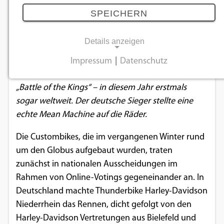
Custom King
SPEICHERN
01.03.2019
Details anzeigen
Jedes Jahr ruft Harley-Davidson seine Händler zu
Impressum
|
Datenschutz
NOTWENDIGE COOKIES
einem Wettstreit in Sachen Customizing auf, dem
„Battle of the Kings“ – in diesem Jahr erstmals
Notwendige Cookies ermöglichen
sogar weltweit. Der deutsche Sieger stellte eine
grundlegende Funktionen und sind für die
echte Mean Machine auf die Räder.
einwandfreie Funktion der Website
erforderlich.
Die Custombikes, die im vergangenen Winter rund
um den Globus aufgebaut wurden, traten
Einverständnis-Cookie
zunächst in nationalen Ausscheidungen im
Rahmen von Online-Votings gegeneinander an. In
Name:
cookie_consent
Deutschland machte Thunderbike Harley-Davidson
Niederrhein das Rennen, dicht gefolgt von den
Zweck:
Harley-Davidson Vertretungen aus Bielefeld und
Dieser Cookie speichert die ausgewählten