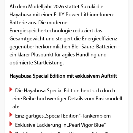
Einverständnis-Optionen des Benutzers
Ab dem Modelljahr 2026 stattet Suzuki die
Hayabusa mit einer ELIIY Power Lithium-Ionen-
Cookie Laufzeit:
Batterie aus. Die moderne
1 Jahr
Energiespeichertechnologie reduziert das
Gesamtgewicht und steigert die Energieeffizienz
gegenüber herkömmlichen Blei-Säure-Batterien –
EXTERNE MEDIEN
ein klarer Pluspunkt für agiles Handling und
Um Inhalte von Videoplattformen und
optimierte Startleistung.
Social Media Plattformen anzeigen zu
Hayabusa Special Edition mit exklusivem Auftritt
können, werden von diesen externen
Medien Cookies gesetzt.
Die Hayabusa Special Edition hebt sich durch
eine Reihe hochwertiger Details vom Basismodell
YouTube
ab:
Einzigartiges „Special Edition“-Tankemblem
Vimeo
Exklusive Lackierung in „Pearl Vigor Blue“