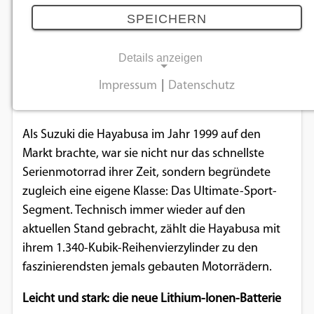
09.02.2026
SPEICHERN
Details anzeigen
Mit der Hayabusa des Modelljahrs 2026 setzt
Suzuki die Weiterentwicklung der ikonischen
Impressum
|
Datenschutz
NOTWENDIGE COOKIES
Ultimate-Sport-Maschine fort.
Notwendige Cookies ermöglichen
Als Suzuki die Hayabusa im Jahr 1999 auf den
grundlegende Funktionen und sind für die
Markt brachte, war sie nicht nur das schnellste
einwandfreie Funktion der Website
Serienmotorrad ihrer Zeit, sondern begründete
erforderlich.
zugleich eine eigene Klasse: Das Ultimate-Sport-
Segment. Technisch immer wieder auf den
Einverständnis-Cookie
aktuellen Stand gebracht, zählt die Hayabusa mit
ihrem 1.340-Kubik-Reihenvierzylinder zu den
Name:
faszinierendsten jemals gebauten Motorrädern.
cookie_consent
Zweck:
Leicht und stark: die neue Lithium-Ionen-Batterie
Dieser Cookie speichert die ausgewählten