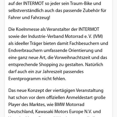
auf der INTERMOT so jeder sein Traum-Bike und
Einverständnis-Optionen des Benutzers
selbstverständlich auch das passende Zubehör für
Cookie Laufzeit:
Fahrer und Fahrzeug!
1 Jahr
Die Koelnmesse als Veranstalter der INTERMOT
sowie der Industrie-Verband Motorrad e. V. (IVM)
als ideeller Träger bieten damit Fachbesuchern und
EXTERNE MEDIEN
Endverbrauchern umfassende Orientierung und
Um Inhalte von Videoplattformen und
eine ganz neue Art, die Vorweihnachtszeit und das
Social Media Plattformen anzeigen zu
entsprechende Shopping zu gestalten. Natürlich
können, werden von diesen externen
darf auch ein zur Jahreszeit passendes
Medien Cookies gesetzt.
Eventprogramm nicht fehlen.
YouTube
Das neue Konzept der viertägigen Veranstaltung
hat schon vor dem offiziellen Anmeldestart große
Player des Marktes, wie BMW Motorrad
Vimeo
Deutschland, Kawasaki Motors Europe N.V. und