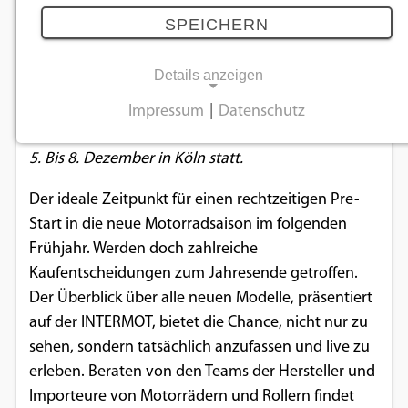
18.01.2024
SPEICHERN
Details anzeigen
Die INTERMOT findet ab 2024 jährlich statt. Neu ist
allerdings nicht nur der Turnus, sondern auch der
Impressum
|
Datenschutz
NOTWENDIGE COOKIES
Zeitpunkt: Die Motorradmesse findet erstmals vom
5. Bis 8. Dezember in Köln statt.
Notwendige Cookies ermöglichen
grundlegende Funktionen und sind für die
Der ideale Zeitpunkt für einen rechtzeitigen Pre-
einwandfreie Funktion der Website
Start in die neue Motorradsaison im folgenden
erforderlich.
Frühjahr. Werden doch zahlreiche
Kaufentscheidungen zum Jahresende getroffen.
Einverständnis-Cookie
Der Überblick über alle neuen Modelle, präsentiert
auf der INTERMOT, bietet die Chance, nicht nur zu
Name:
sehen, sondern tatsächlich anzufassen und live zu
cookie_consent
erleben. Beraten von den Teams der Hersteller und
Zweck:
Importeure von Motorrädern und Rollern findet
Dieser Cookie speichert die ausgewählten