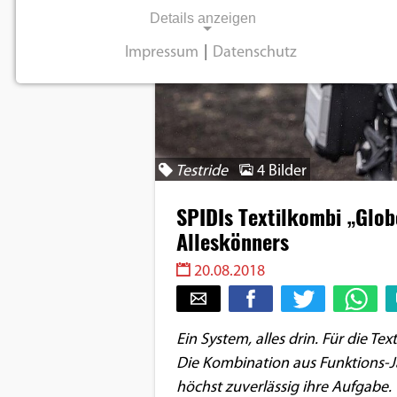
Details anzeigen
Impressum
|
Datenschutz
NOTWENDIGE COOKIES
Notwendige Cookies ermöglichen
grundlegende Funktionen und sind für die
einwandfreie Funktion der Website
Testride
4 Bilder
erforderlich.
SPIDIs Textilkombi „Globe
Einverständnis-Cookie
Alleskönners
Name:
20.08.2018
cookie_consent
Zweck:
Ein System, alles drin. Für die Te
Dieser Cookie speichert die
ausgewählten
Die Kombination aus Funktions-J
Einverständnis-Optionen des
höchst zuverlässig ihre Aufgabe. 