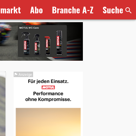
bmarkt
Abo
Branche A-Z
Suche
Anzeige