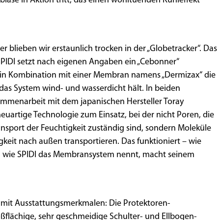
läse in Aktion tritt, das einen wohltuenden Kühleffekt
lieben wir erstaunlich trocken in der „Globetracker“. Das
SPIDI setzt nach eigenen Angaben ein „Cebonner“
 in Kombination mit einer Membran namens „Dermizax“ die
das System wind- und wasserdicht hält. In beiden
usammenarbeit mit dem japanischen Hersteller Toray
uartige Technologie zum Einsatz, bei der nicht Poren, die
nsport der Feuchtigkeit zuständig sind, sondern Moleküle
gkeit nach außen transportieren. Das funktioniert – wie
t“, wie SPIDI das Membransystem nennt, macht seinem
t mit Ausstattungsmerkmalen: Die Protektoren-
oßflächige, sehr geschmeidige Schulter- und Ellbogen-