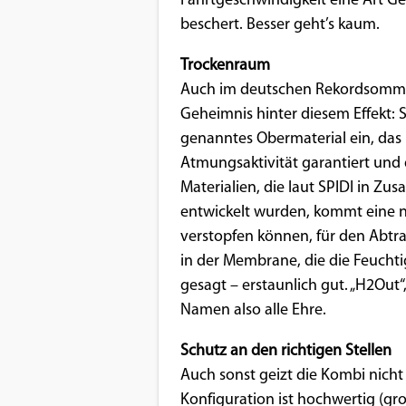
Fahrtgeschwindigkeit eine Art Geb
beschert. Besser geht’s kaum.
Google Maps
Trockenraum
Anbieter:
Auch im deutschen Rekordsommer b
Google
Geheimnis hinter diesem Effekt: 
genanntes Obermaterial ein, das
Atmungsaktivität garantiert und 
Materialien, die laut SPIDI in Z
entwickelt wurden, kommt eine ne
verstopfen können, für den Abtra
in der Membrane, die die Feuchti
gesagt – erstaunlich gut. „H2Ou
Namen also alle Ehre.
Schutz an den richtigen Stellen
Auch sonst geizt die Kombi nich
Konfiguration ist hochwertig (gr