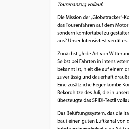
Benutzers
Tourenanzug vollauf.
Cookie
Die Mission der „Globetracker“-Ko
Laufzeit:
das Tourenfahren auf dem Motorra
1 Jahr
sondern komfortabel zu gestalten.
aus? Unser Intensivtest verrät es.
EXTERNE MEDIEN
Zunächst: „Jede Art von Witterun
Um Inhalte von Videoplattformen und
Selbst bei Fahrten in intensivste
Social Media Plattformen anzeigen zu
bekannt ist, hielt die auf einem 
können, werden von diesen externen
zuverlässig und dauerhaft drauße
Medien Cookies gesetzt.
Eine zusätzliche Regenkombi: Kom
Rekordhitze des Juli, die in unse
YouTube
überzeugte das SPIDI-Textil vollau
Das Belüftungssystem, das die Ita
Vimeo
baut einen guten Luftkanal von d