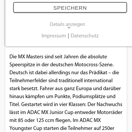
April bis September
SPEICHERN
02.04.2026
Details anzeigen
Bridgestone und KTM Kosak Racing Team planen
Impressum
|
Datenschutz
NOTWENDIGE COOKIES
Mission Titelverteidigung.
Notwendige Cookies ermöglichen
Die MX Masters sind seit Jahren die absolute
grundlegende Funktionen und sind für die
Speerspitze in der deutschen Motocross-Szene.
einwandfreie Funktion der Website
Deutsch ist dabei allerdings nur das Prädikat – die
erforderlich.
Teilnehmerfelder sind traditionell international
stark besetzt. Fahrer aus ganz Europa und darüber
Einverständnis-Cookie
hinaus kämpfen um Punkte, Podiumsplätze und
Titel. Gestartet wird in vier Klassen: Der Nachwuchs
Name:
cookie_consent
lässt im ADAC MX Junior Cup entweder Motorräder
mit 85 oder 125 ccm fliegen. Im ADAC MX
Zweck:
Youngster Cup starten die Teilnehmer auf 250er
Dieser Cookie speichert die ausgewählten