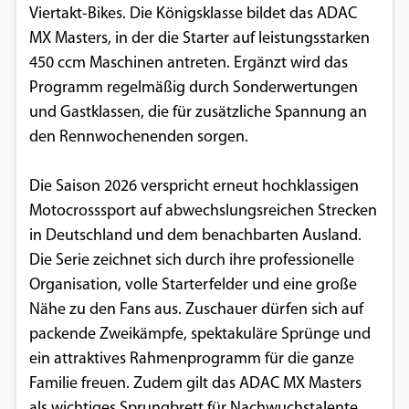
Viertakt-Bikes. Die Königsklasse bildet das ADAC
Einverständnis-Optionen des Benutzers
MX Masters, in der die Starter auf leistungsstarken
Cookie Laufzeit:
450 ccm Maschinen antreten. Ergänzt wird das
1 Jahr
Programm regelmäßig durch Sonderwertungen
und Gastklassen, die für zusätzliche Spannung an
den Rennwochenenden sorgen.
EXTERNE MEDIEN
Die Saison 2026 verspricht erneut hochklassigen
Um Inhalte von Videoplattformen und
Motocrosssport auf abwechslungsreichen Strecken
Social Media Plattformen anzeigen zu
in Deutschland und dem benachbarten Ausland.
können, werden von diesen externen
Die Serie zeichnet sich durch ihre professionelle
Medien Cookies gesetzt.
Organisation, volle Starterfelder und eine große
Nähe zu den Fans aus. Zuschauer dürfen sich auf
YouTube
packende Zweikämpfe, spektakuläre Sprünge und
ein attraktives Rahmenprogramm für die ganze
Vimeo
Familie freuen. Zudem gilt das ADAC MX Masters
als wichtiges Sprungbrett für Nachwuchstalente