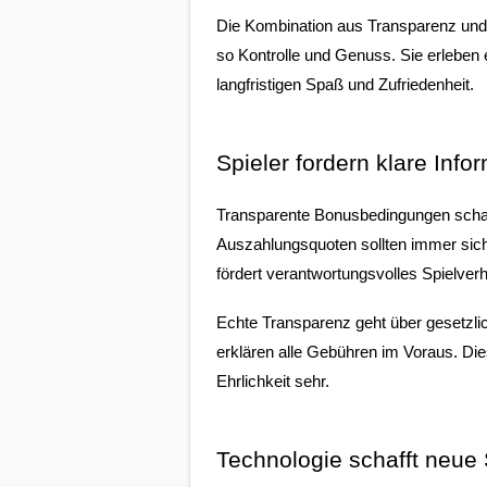
Die Kombination aus Transparenz und 
so Kontrolle und Genuss. Sie erleben e
langfristigen Spaß und Zufriedenheit.
Spieler fordern klare Info
Transparente Bonusbedingungen schaffe
Auszahlungsquoten sollten immer sichtb
fördert verantwortungsvolles Spielverha
Echte Transparenz geht über gesetzlich
erklären alle Gebühren im Voraus. Dies
Ehrlichkeit sehr.
Technologie schafft neue 