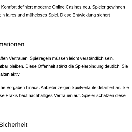
Komfort definiert moderne Online Casinos neu. Spieler gewinnen 
in faires und müheloses Spiel. Diese Entwicklung sichert 
rmationen
n Vertrauen. Spielregeln müssen leicht verständlich sein. 
ar bleiben. Diese Offenheit stärkt die Spielerbindung deutlich. Sie 
lten aktiv.
e Vorgaben hinaus. Anbieter zeigen Spielverläufe detailliert an. Sie 
e Praxis baut nachhaltiges Vertrauen auf. Spieler schätzen diese 
Sicherheit