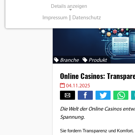
Details anzeigen
Impressum
|
Datenschutz
NOTWENDIGE COOKIES
Notwendige Cookies ermöglichen
grundlegende Funktionen und sind für die
einwandfreie Funktion der Website
erforderlich.
Branche
Produkt
Online Casinos: Transpar
Einverständnis-Cookie
04.11.2025
Name:
cookie_consent
Zweck:
Die Welt der Online Casinos entwi
Dieser Cookie speichert die
Spannung.
ausgewählten
Einverständnis-Optionen des
Sie fordern Transparenz und Komfort. 