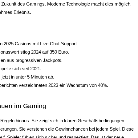
 Zukunft des Gamings. Moderne Technologie macht dies möglich. 
ehmes Erlebnis.
n 2025 Casinos mit Live-Chat-Support.
Bonuswert stieg 2024 auf 350 Euro.
n aus progressiven Jackpots.
ppelte sich seit 2021.
jetzt in unter 5 Minuten ab.
berichten verzeichneten 2023 ein Wachstum von 40%.
rauen im Gaming
egeln hinaus. Sie zeigt sich in klaren Geschäftsbedingungen. 
rderungen. Sie verstehen die Gewinnchancen bei jedem Spiel. Diese 
uf. Spieler fühlen sich sicher und respektiert. Das ist der neue 