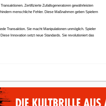
ransaktionen. Zertifizierte Zufallsgeneratoren gewährleisten 
rhindern menschliche Fehler. Diese Maßnahmen geben Spielern 
ede Transaktion. Sie macht Manipulationen unmöglich. Spieler 
iese Innovation setzt neue Standards. Sie revolutioniert das 