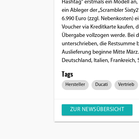
Benutzers
Hashtag“ erstmals ein Modell an, 
ein Ableger der „Scrambler Sixty2“
Cookie
6.990 Euro (zzgl. Nebenkosten) e
Laufzeit:
Voucher via Kreditkarte kaufen, 
1 Jahr
Übergabe vollzogen werde. Bei 
unterschrieben, die Restsumme bez
Auslieferung beginne Mitte März. 
EXTERNE MEDIEN
Deutschland, Italien, Frankreich
Um Inhalte von Videoplattformen und
Tags
Social Media Plattformen anzeigen zu
können, werden von diesen externen
Hersteller
Ducati
Vertrieb
Medien Cookies gesetzt.
YouTube
ZUR NEWSÜBERSICHT
Vimeo