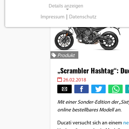
Details anzeigen
Impressum
|
Datenschutz
NOTWENDIGE COOKIES
Notwendige Cookies ermöglichen
grundlegende Funktionen und sind für die
einwandfreie Funktion der Website
Produkt
erforderlich.
„Scrambler Hashtag“: Duc
Einverständnis-Cookie
26.02.2018
Name:
cookie_consent
Mit einer Sonder-Edition der „Sixty
Zweck:
online bestellbares Modell an.
Dieser Cookie speichert die
ausgewählten
Ducati versucht sich an einem
ne
Einverständnis-Optionen des