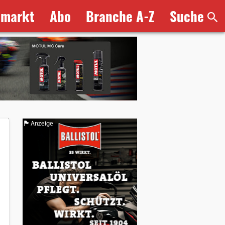
bmarkt
Abo
Branche A-Z
Suche
Anzeige