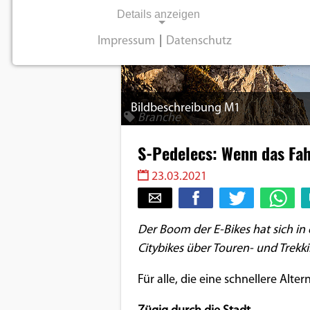
Details anzeigen
Impressum
|
Datenschutz
NOTWENDIGE COOKIES
Notwendige Cookies ermöglichen
grundlegende Funktionen und sind für die
Bildbeschreibung M1
einwandfreie Funktion der Website
Branche
erforderlich.
S-Pedelecs: Wenn das Fah
Einverständnis-Cookie
23.03.2021
Name:
cookie_consent
Der Boom der E-Bikes hat sich in
Citybikes über Touren- und Trekki
Zweck:
Dieser Cookie speichert die
Für alle, die eine schnellere Alte
ausgewählten
Einverständnis-Optionen des