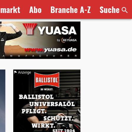
bmarkt
Abo
Branche A-Z
Suche
Anzeige