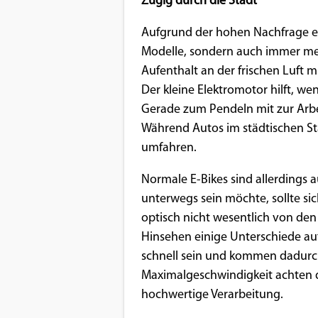
Zügig durch die Stadt
Benutzers
Aufgrund der hohen Nachfrage 
Cookie
Laufzeit:
Modelle, sondern auch immer meh
1 Jahr
Aufenthalt an der frischen Luft 
Der kleine Elektromotor hilft, w
Gerade zum Pendeln mit zur Arbei
Während Autos im städtischen St
EXTERNE MEDIEN
umfahren.
Um Inhalte von Videoplattformen und
Social Media Plattformen anzeigen zu
Normale E-Bikes sind allerdings 
können, werden von diesen externen
unterwegs sein möchte, sollte si
Medien Cookies gesetzt.
optisch nicht wesentlich von de
Hinsehen einige Unterschiede au
YouTube
schnell sein und kommen dadurch
Maximalgeschwindigkeit achten di
hochwertige Verarbeitung.
Vimeo