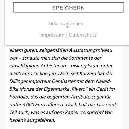
Discounttarif
SPEICHERN
08.08.2019
Details anzeigen
Eine starke, das Leistungslimit von 11 kW
Impressum
|
Datenschutz
NOTWENDIGE COOKIES
ausreizende, noch dazu wassergekühlte 125er mit
einem guten, zeitgemäßen Ausstattungsniveau
Notwendige Cookies ermöglichen
war – schaute man sich die Sortimente der
grundlegende Funktionen und sind für die
einschlägigen Anbieter an – bislang kaum unter
einwandfreie Funktion der Website
3.500 Euro zu kriegen. Doch seit Kurzem hat der
erforderlich.
Dillinger Importeur Demharter mit dem Naked-
Bike Monza der Eigenmarke „Rivero“ ein Gerät im
Einverständnis-Cookie
Portfolio, das die begehrten Attribute sogar für
Name:
unter 3.000 Euro offeriert. Doch hält das Discount-
cookie_consent
Teil auch, was es auf dem Papier verspricht? Wir
haben’s ausgefahren.
Zweck:
Dieser Cookie speichert die ausgewählten