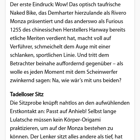
Der erste Eindruck: Wow! Das optisch taufrische
Einverständnis-Optionen des Benutzers
Naked Bike, das Demharter hierzulande als Rivero
Cookie Laufzeit:
Monza präsentiert und das anderswo als Furious
1 Jahr
125S des chinesischen Herstellers Hanway bereits
etliche Meriten verdient hat, macht voll auf
Verführer, schmeichelt dem Auge mit einer
EXTERNE MEDIEN
schlanken, sportlichen Linie. Und tritt dem
Betrachter beinahe auffordernd gegenüber – als
Um Inhalte von Videoplattformen und
wolle es jeden Moment mit dem Scheinwerfer
Social Media Plattformen anzeigen zu
zwinkernd sagen: Na, wie wär’s mit uns beiden?
können, werden von diesen externen
Medien Cookies gesetzt.
Tadelloser Sitz
Die Sitzprobe knüpft nahtlos an den aufwühlenden
YouTube
Erstkontakt an: Passt auf Anhieb! Selbst lange
Lulatsche müssen kein Körper-Origami
Vimeo
praktizieren, um auf der Monza bestehen zu
können. Der Lenker sitzt alles andere als tief, hat