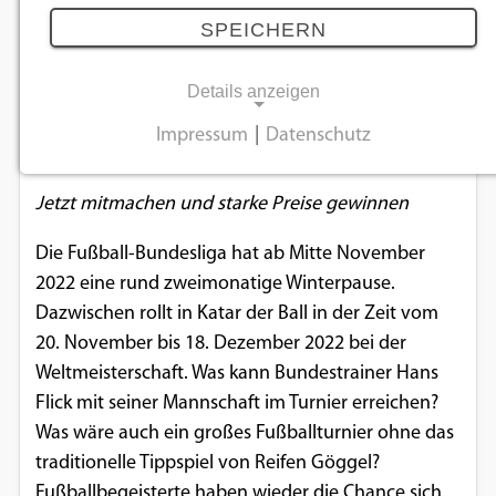
SPEICHERN
Reifen Göggel startet WM 2022-
Tippspiel
Details anzeigen
09.11.2022
Impressum
|
Datenschutz
NOTWENDIGE COOKIES
Notwendige Cookies ermöglichen
Jetzt mitmachen und starke Preise gewinnen
grundlegende Funktionen und sind für die
Die Fußball-Bundesliga hat ab Mitte November
einwandfreie Funktion der Website
2022 eine rund zweimonatige Winterpause.
erforderlich.
Dazwischen rollt in Katar der Ball in der Zeit vom
20. November bis 18. Dezember 2022 bei der
Einverständnis-Cookie
Weltmeisterschaft. Was kann Bundestrainer Hans
Name:
Flick mit seiner Mannschaft im Turnier erreichen?
cookie_consent
Was wäre auch ein großes Fußballturnier ohne das
traditionelle Tippspiel von Reifen Göggel?
Zweck:
Fußballbegeisterte haben wieder die Chance sich
Dieser Cookie speichert die ausgewählten