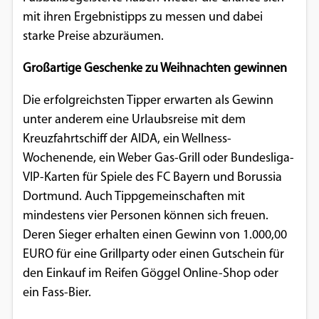
Einverständnis-Optionen des Benutzers
mit ihren Ergebnistipps zu messen und dabei
starke Preise abzuräumen.
Cookie Laufzeit:
1 Jahr
Großartige Geschenke zu Weihnachten gewinnen
Die erfolgreichsten Tipper erwarten als Gewinn
unter anderem eine Urlaubsreise mit dem
EXTERNE MEDIEN
Kreuzfahrtschiff der AIDA, ein Wellness-
Um Inhalte von Videoplattformen und
Wochenende, ein Weber Gas-Grill oder Bundesliga-
Social Media Plattformen anzeigen zu
VIP-Karten für Spiele des FC Bayern und Borussia
können, werden von diesen externen
Dortmund. Auch Tippgemeinschaften mit
Medien Cookies gesetzt.
mindestens vier Personen können sich freuen.
Deren Sieger erhalten einen Gewinn von 1.000,00
YouTube
EURO für eine Grillparty oder einen Gutschein für
den Einkauf im Reifen Göggel Online-Shop oder
Vimeo
ein Fass-Bier.