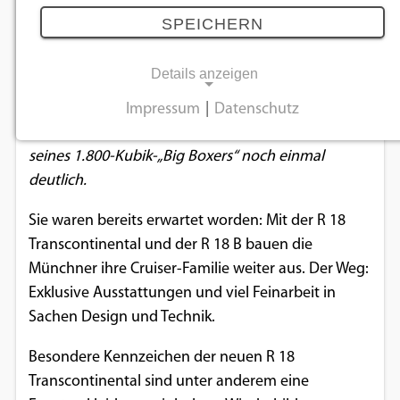
BMW stockt seine Dickschiff-Flotte auf
SPEICHERN
30.07.2021
Details anzeigen
Mit luxuriösen Tourer- und Bagger-Versionen
Impressum
|
Datenschutz
NOTWENDIGE COOKIES
erweitert der bayerische Hersteller den Kosmos
seines 1.800-Kubik-„Big Boxers“ noch einmal
Notwendige Cookies ermöglichen
deutlich.
grundlegende Funktionen und sind für die
einwandfreie Funktion der Website
Sie waren bereits erwartet worden: Mit der R 18
erforderlich.
Transcontinental und der R 18 B bauen die
Münchner ihre Cruiser-Familie weiter aus. Der Weg:
Einverständnis-Cookie
Exklusive Ausstattungen und viel Feinarbeit in
Sachen Design und Technik.
Name:
cookie_consent
Besondere Kennzeichen der neuen R 18
Zweck:
Transcontinental sind unter anderem eine
Dieser Cookie speichert die ausgewählten