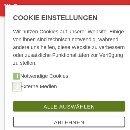
DETAILSEITE
COOKIE EINSTELLUNGEN
Anzeige
Wir nutzen Cookies auf unserer Website. Einige
von ihnen sind technisch notwendig, während
andere uns helfen, diese Website zu verbessern
oder zusätzliche Funktionalitäten zur Verfügung
zu stellen.
Notwendige Cookies
Externe Medien
R 18 Transcontinental und R 18 B heißen die
Neuzugänge in der „Big Boxer“-Familie von BMW.
(© BMW)
ALLE AUSWÄHLEN
Produkt
3 Bilder
ABLEHNEN
R 18 Transcontinental und R 18 B: