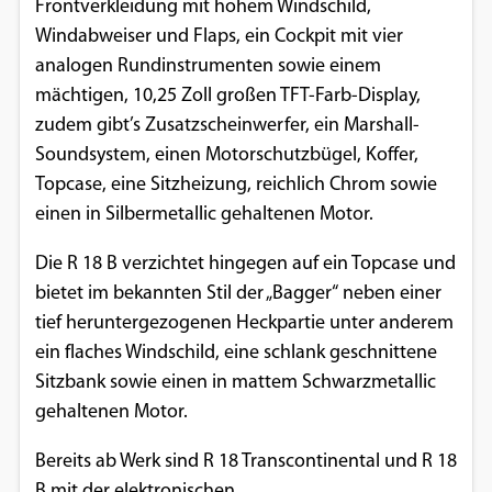
Frontverkleidung mit hohem Windschild,
Einverständnis-Optionen des Benutzers
Windabweiser und Flaps, ein Cockpit mit vier
analogen Rundinstrumenten sowie einem
Cookie Laufzeit:
1 Jahr
mächtigen, 10,25 Zoll großen TFT-Farb-Display,
zudem gibt’s Zusatzscheinwerfer, ein Marshall-
Soundsystem, einen Motorschutzbügel, Koffer,
Topcase, eine Sitzheizung, reichlich Chrom sowie
EXTERNE MEDIEN
einen in Silbermetallic gehaltenen Motor.
Um Inhalte von Videoplattformen und
Social Media Plattformen anzeigen zu
Die R 18 B verzichtet hingegen auf ein Topcase und
können, werden von diesen externen
bietet im bekannten Stil der „Bagger“ neben einer
Medien Cookies gesetzt.
tief heruntergezogenen Heckpartie unter anderem
ein flaches Windschild, eine schlank geschnittene
YouTube
Sitzbank sowie einen in mattem Schwarzmetallic
gehaltenen Motor.
Vimeo
Bereits ab Werk sind R 18 Transcontinental und R 18
B mit der elektronischen