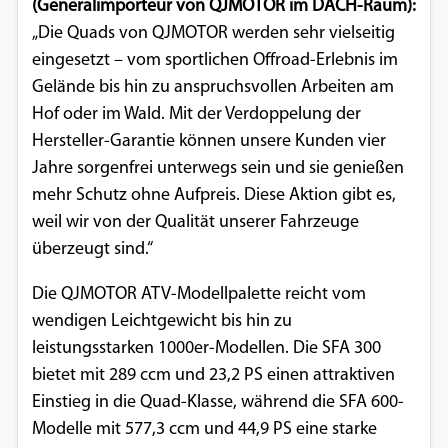
(Generalimporteur von QJMOTOR im DACH-Raum):
Einverständnis-Optionen des Benutzers
„Die Quads von QJMOTOR werden sehr vielseitig
eingesetzt – vom sportlichen Offroad-Erlebnis im
Cookie Laufzeit:
1 Jahr
Gelände bis hin zu anspruchsvollen Arbeiten am
Hof oder im Wald. Mit der Verdoppelung der
Hersteller-Garantie können unsere Kunden vier
Jahre sorgenfrei unterwegs sein und sie genießen
EXTERNE MEDIEN
mehr Schutz ohne Aufpreis. Diese Aktion gibt es,
Um Inhalte von Videoplattformen und
weil wir von der Qualität unserer Fahrzeuge
Social Media Plattformen anzeigen zu
überzeugt sind.“
können, werden von diesen externen
Medien Cookies gesetzt.
Die QJMOTOR ATV-Modellpalette reicht vom
wendigen Leichtgewicht bis hin zu
YouTube
leistungsstarken 1000er-Modellen. Die SFA 300
bietet mit 289 ccm und 23,2 PS einen attraktiven
Einstieg in die Quad-Klasse, während die SFA 600-
Vimeo
Modelle mit 577,3 ccm und 44,9 PS eine starke