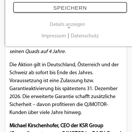
Garantie bei Quads
SPEICHERN
26.06.2026
Details anzeigen
QJMOTOR setzt ein starkes Zeichen von Qualität
Impressum
|
Datenschutz
NOTWENDIGE COOKIES
und verdoppelt die Hersteller-Garantie bei allen
seinen Quads auf 4 Jahre.
Notwendige Cookies ermöglichen
grundlegende Funktionen und sind für die
Die Aktion gilt in Deutschland, Österreich und der
einwandfreie Funktion der Website
Schweiz ab sofort bis Ende des Jahres.
erforderlich.
Voraussetzung ist eine Zulassung bzw.
Garantieaktivierung bis spätestens 31. Dezember
Einverständnis-Cookie
2026. Die erweiterte Garantie schafft zusätzliche
Sicherheit – davon profitieren die QJMOTOR-
Name:
cookie_consent
Kunden über viele Jahre hinweg.
Zweck:
Michael Kirschenhofer, CEO der KSR Group
Dieser Cookie speichert die ausgewählten