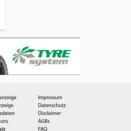
anzeige
Impressum
nzeige
Datenschutz
adaten
Disclaimer
 uns
AGBs
akt
FAQ