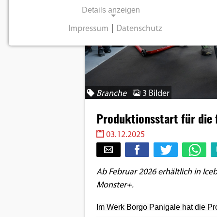
Details anzeigen
Impressum
|
Datenschutz
NOTWENDIGE COOKIES
Notwendige Cookies ermöglichen
grundlegende Funktionen und sind für die
einwandfreie Funktion der Website
Branche
3 Bilder
erforderlich.
Produktionsstart für die
Einverständnis-Cookie
03.12.2025
Name:
cookie_consent
Ab Februar 2026 erhältlich in Ic
Zweck:
Monster+.
Dieser Cookie speichert die
ausgewählten
Im Werk Borgo Panigale hat die Pr
Einverständnis-Optionen des