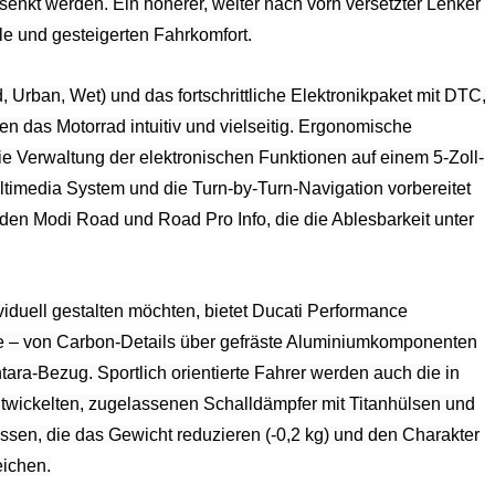
enkt werden. Ein höherer, weiter nach vorn versetzter Lenker
lle und gesteigerten Fahrkomfort.
 Urban, Wet) und das fortschrittliche Elektronikpaket mit DTC,
as Motorrad intuitiv und vielseitig. Ergonomische
e Verwaltung der elektronischen Funktionen auf einem 5-Zoll-
ltimedia System und die Turn-by-Turn-Navigation vorbereitet
den Modi Road und Road Pro Info, die die Ablesbarkeit unter
ividuell gestalten möchten, bietet Ducati Performance
le – von Carbon-Details über gefräste Aluminiumkomponenten
ntara-Bezug. Sportlich orientierte Fahrer werden auch die in
wickelten, zugelassenen Schalldämpfer mit Titanhülsen und
en, die das Gewicht reduzieren (-0,2 kg) und den Charakter
eichen.