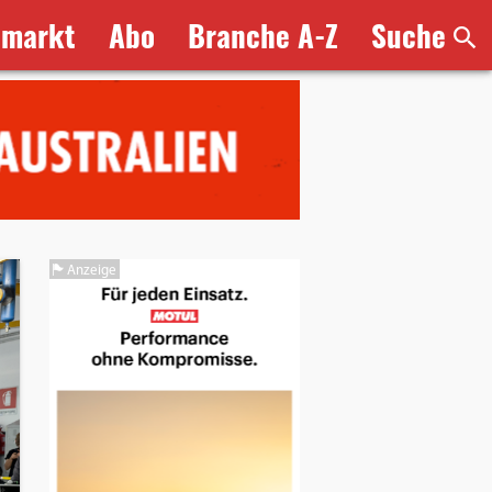
bmarkt
Abo
Branche A-Z
Suche
Anzeige