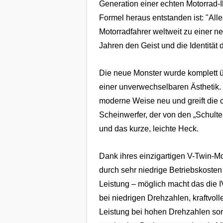
Benutzers
Generation einer echten Motorrad-I
Formel heraus entstanden ist: "All
Cookie
Motorradfahrer weltweit zu einer ne
Laufzeit:
Jahren den Geist und die Identität 
1 Jahr
Die neue Monster wurde komplett üb
einer unverwechselbaren Ästhetik. I
EXTERNE MEDIEN
moderne Weise neu und greift die ch
Um Inhalte von Videoplattformen und
Scheinwerfer, der von den „Schulte
Social Media Plattformen anzeigen zu
und das kurze, leichte Heck.
können, werden von diesen externen
Medien Cookies gesetzt.
Dank ihres einzigartigen V-Twin-Mot
durch sehr niedrige Betriebskosten
YouTube
Leistung – möglich macht das die IV
bei niedrigen Drehzahlen, kraftvol
Vimeo
Leistung bei hohen Drehzahlen so