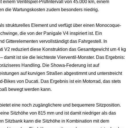
 einem Ventilspiel-Prüfintervall von 45.000 km, einem
iben die Wartungskosten zudem besonders niedrig.
ls strukturelles Element und verfügt über einen Monocoque-
hwinge, die von der Panigale V4 inspiriert ist. Ein
Gitterelementen vervollständigt das Fahrgestell. In
ti V2 reduziert diese Konstruktion das Gesamtgewicht um 4 kg
 – damit ist sie die leichteste Vierventil-Monster. Das Ergebnis:
 präziseres Handling. Die Showa-Federung ist auf
leistungen auf kurvigen Straßen abgestimmt und unterstreicht
-Bikes von Ducati. Das Ergebnis ist ein Motorrad, das stets
hrspaß bewegt werden kann.
bietet eine noch zugänglichere und bequemere Sitzposition.
eine Sitzhöhe von 815 mm und ist damit niedriger als das
gen Sitzbank kann die Sitzhöhe in Kombination mit dem