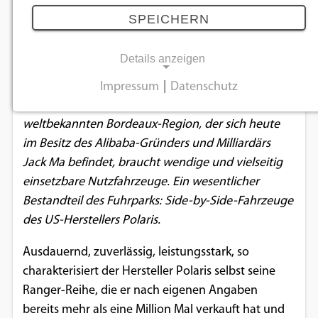
Weingut
SPEICHERN
27.12.2019
Details anzeigen
Das Château de Sours in Frankreich, ein
Impressum
|
Datenschutz
NOTWENDIGE COOKIES
altehrwürdiger Weinbaubetrieb in der
weltbekannten Bordeaux-Region, der sich heute
Notwendige Cookies ermöglichen
im Besitz des Alibaba-Gründers und Milliardärs
grundlegende Funktionen und sind für die
Jack Ma befindet, braucht wendige und vielseitig
einwandfreie Funktion der Website
einsetzbare Nutzfahrzeuge. Ein wesentlicher
erforderlich.
Bestandteil des Fuhrparks: Side-by-Side-Fahrzeuge
des US-Herstellers Polaris.
Einverständnis-Cookie
Ausdauernd, zuverlässig, leistungsstark, so
Name:
cookie_consent
charakterisiert der Hersteller Polaris selbst seine
Ranger-Reihe, die er nach eigenen Angaben
Zweck:
bereits mehr als eine Million Mal verkauft hat und
Dieser Cookie speichert die ausgewählten