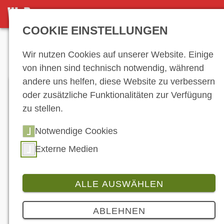
DETAILSEITE
COOKIE EINSTELLUNGEN
Anzeige
Wir nutzen Cookies auf unserer Website. Einige
von ihnen sind technisch notwendig, während
andere uns helfen, diese Website zu verbessern
oder zusätzliche Funktionalitäten zur Verfügung
zu stellen.
Notwendige Cookies
Externe Medien
Der Ranger von Polaris im Weinlese-Einsatz. (©
Polaris)
ALLE AUSWÄHLEN
Produkt
ABLEHNEN
Polaris Ranger: Alleskönner im