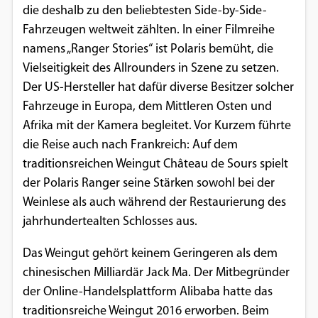
die deshalb zu den beliebtesten Side-by-Side-
Einverständnis-Optionen des Benutzers
Fahrzeugen weltweit zählten. In einer Filmreihe
Cookie Laufzeit:
namens „Ranger Stories“ ist Polaris bemüht, die
1 Jahr
Vielseitigkeit des Allrounders in Szene zu setzen.
Der US-Hersteller hat dafür diverse Besitzer solcher
Fahrzeuge in Europa, dem Mittleren Osten und
EXTERNE MEDIEN
Afrika mit der Kamera begleitet. Vor Kurzem führte
die Reise auch nach Frankreich: Auf dem
Um Inhalte von Videoplattformen und
traditionsreichen Weingut Château de Sours spielt
Social Media Plattformen anzeigen zu
der Polaris Ranger seine Stärken sowohl bei der
können, werden von diesen externen
Weinlese als auch während der Restaurierung des
Medien Cookies gesetzt.
jahrhundertealten Schlosses aus.
YouTube
Das Weingut gehört keinem Geringeren als dem
chinesischen Milliardär Jack Ma. Der Mitbegründer
Vimeo
der Online-Handelsplattform Alibaba hatte das
traditionsreiche Weingut 2016 erworben. Beim