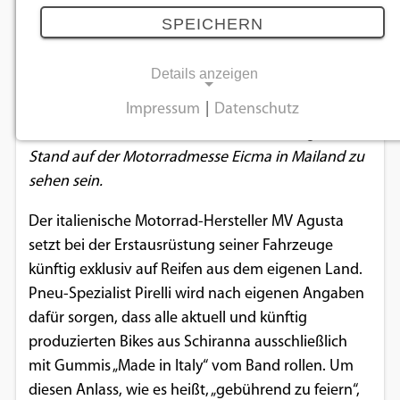
Kooperation mit limitiertem
SPEICHERN
Sondermodell
03.11.2017
Details anzeigen
Impressum
|
Datenschutz
NOTWENDIGE COOKIES
„Brutale 800 RR Pirelli“ wird auf dem MV Agusta-
Stand auf der Motorradmesse Eicma in Mailand zu
Notwendige Cookies ermöglichen
sehen sein.
grundlegende Funktionen und sind für die
einwandfreie Funktion der Website
Der italienische Motorrad-Hersteller MV Agusta
erforderlich.
setzt bei der Erstausrüstung seiner Fahrzeuge
künftig exklusiv auf Reifen aus dem eigenen Land.
Einverständnis-Cookie
Pneu-Spezialist Pirelli wird nach eigenen Angaben
dafür sorgen, dass alle aktuell und künftig
Name:
cookie_consent
produzierten Bikes aus Schiranna ausschließlich
mit Gummis „Made in Italy“ vom Band rollen. Um
Zweck:
diesen Anlass, wie es heißt, „gebührend zu feiern“,
Dieser Cookie speichert die ausgewählten