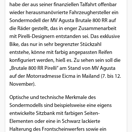
habe der aus seiner finanziellen Talfahrt offenbar
Einverständnis-Optionen des Benutzers
wieder herausmanövrierte Fahrzeughersteller ein
Cookie Laufzeit:
Sondermodell der MV Agusta Brutale 800 RR auf
1 Jahr
die Räder gestellt, das in enger Zusammenarbeit
mit Pirelli-Designern entstanden sei. Das exklusive
Bike, das nur in sehr begrenzter Stückzahl
EXTERNE MEDIEN
entstehe, könne mit farbig angepassten Reifen
konfiguriert werden, hieß es. Zu sehen sein soll die
Um Inhalte von Videoplattformen und
„Brutale 800 RR Pirelli“ am Stand von MV Agusta
Social Media Plattformen anzeigen zu
auf der Motorradmesse Eicma in Mailand (7. bis 12.
können, werden von diesen externen
November).
Medien Cookies gesetzt.
Optische und technische Merkmale des
YouTube
Sondermodells sind beispielsweise eine eigens
entwickelte Sitzbank mit farbigen Seiten-
Vimeo
Elementen oder eine in Schwarz lackierte
Halterung des Frontscheinwerfers sowie ein