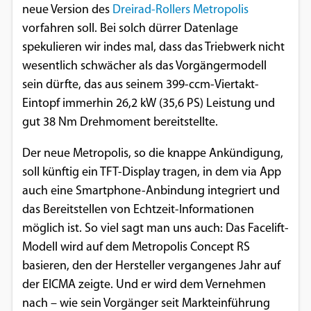
neue Version des
Dreirad-Rollers Metropolis
Einverständnis-Optionen des Benutzers
vorfahren soll. Bei solch dürrer Datenlage
Cookie Laufzeit:
spekulieren wir indes mal, dass das Triebwerk nicht
1 Jahr
wesentlich schwächer als das Vorgängermodell
sein dürfte, das aus seinem 399-ccm-Viertakt-
Eintopf immerhin 26,2 kW (35,6 PS) Leistung und
EXTERNE MEDIEN
gut 38 Nm Drehmoment bereitstellte.
Um Inhalte von Videoplattformen und
Der neue Metropolis, so die knappe Ankündigung,
Social Media Plattformen anzeigen zu
soll künftig ein TFT-Display tragen, in dem via App
können, werden von diesen externen
auch eine Smartphone-Anbindung integriert und
Medien Cookies gesetzt.
das Bereitstellen von Echtzeit-Informationen
möglich ist. So viel sagt man uns auch: Das Facelift-
YouTube
Modell wird auf dem Metropolis Concept RS
basieren, den der Hersteller vergangenes Jahr auf
Vimeo
der EICMA zeigte. Und er wird dem Vernehmen
nach – wie sein Vorgänger seit Markteinführung