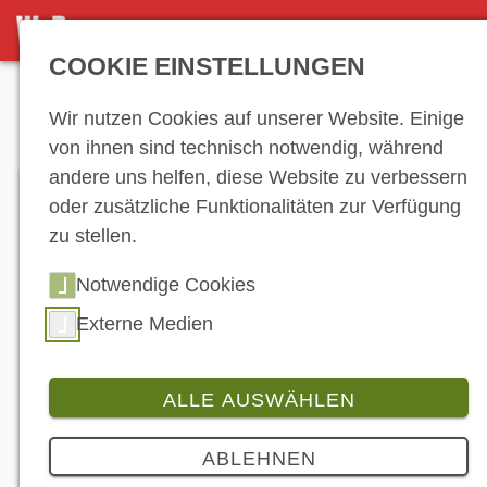
DETAILSEITE
COOKIE EINSTELLUNGEN
Anzeige
Wir nutzen Cookies auf unserer Website. Einige
von ihnen sind technisch notwendig, während
andere uns helfen, diese Website zu verbessern
oder zusätzliche Funktionalitäten zur Verfügung
zu stellen.
Notwendige Cookies
Die endgültige Version des neuen Metropolis, von
Externe Medien
der es nur andeutungsweise Fotos gibt, soll sich
optisch eng an den Metropolis Concept RS (Foto)
anlehnen, wie ihn Peugeot auf der EICMA 2019
zeigte. (© Peugeot Motocycles)
ALLE AUSWÄHLEN
Produkt
3 Bilder
ABLEHNEN
Peugeot frischt den Metropolis auf