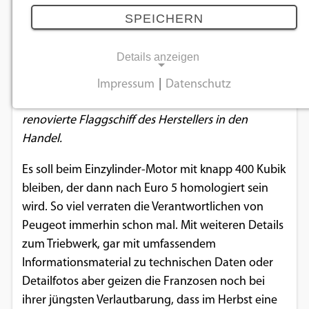
06.08.2020
SPEICHERN
Details anzeigen
Die Franzosen rüsten ihr solides Roller-
Neigedreirad optisch und technisch auf. Los gehen
Impressum
|
Datenschutz
NOTWENDIGE COOKIES
soll’s ab September. Dann nämlich kommt das
renovierte Flaggschiff des Herstellers in den
Notwendige Cookies ermöglichen
Handel.
grundlegende Funktionen und sind für die
einwandfreie Funktion der Website
Es soll beim Einzylinder-Motor mit knapp 400 Kubik
erforderlich.
bleiben, der dann nach Euro 5 homologiert sein
wird. So viel verraten die Verantwortlichen von
Einverständnis-Cookie
Peugeot immerhin schon mal. Mit weiteren Details
zum Triebwerk, gar mit umfassendem
Name:
Informationsmaterial zu technischen Daten oder
cookie_consent
Detailfotos aber geizen die Franzosen noch bei
Zweck:
ihrer jüngsten Verlautbarung, dass im Herbst eine
Dieser Cookie speichert die ausgewählten