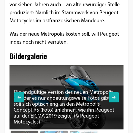
vor sieben Jahren auch – an altehrwürdiger Stelle
Google Maps
produziert: Nämlich im Stammwerk von Peugeot
Motocycles im ostfranzösischen Mandeure.
Anbieter:
Google
Was der neue Metropolis kosten soll, will Peugeot
indes noch nicht verraten.
Bildergalerie
Die endgültige Version des neuen Metropolis,
von der es nur andeutungsweise Fotos gibt,
LE
soll sich optisch eng an den Metropolis
St
Concept RS (Foto) anlehnen, wie ihn Peugeot
Vo
auf der EICMA 2019 zeigte. (© Peugeot
nu
Motocycles)
(©