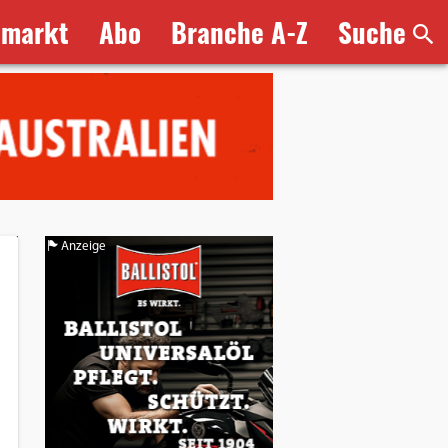
bmarkt
Abo
Branche A-Z
Suche
Anzeige