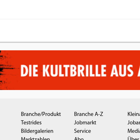
Branche/Produkt
Branche A-Z
Klein
Testrides
Jobmarkt
Joba
Bildergalerien
Service
Medi
Marktzahlen
Abo
Über