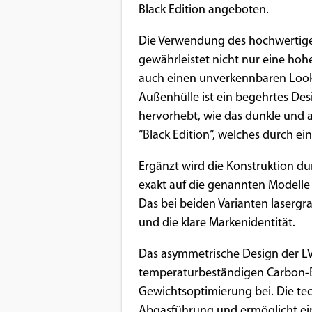
Benutzers
Black Edition angeboten.
Cookie
Die Verwendung des hochwertigen
Laufzeit:
gewährleistet nicht nur eine hoh
1 Jahr
auch einen unverkennbaren Look
Außenhülle ist ein begehrtes De
hervorhebt, wie das dunkle und 
EXTERNE MEDIEN
“Black Edition“, welches durch ei
Um Inhalte von Videoplattformen und
Ergänzt wird die Konstruktion du
Social Media Plattformen anzeigen zu
exakt auf die genannten Modelle
können, werden von diesen externen
Das bei beiden Varianten lasergra
Medien Cookies gesetzt.
und die klare Markenidentität.
YouTube
Das asymmetrische Design der L
temperaturbeständigen Carbon-En
Vimeo
Gewichtsoptimierung bei. Die tec
Abgasführung und ermöglicht ei