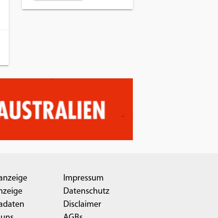
anzeige
Impressum
nzeige
Datenschutz
adaten
Disclaimer
 uns
AGBs