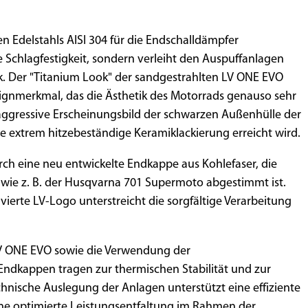
 Edelstahls AISI 304 für die Endschalldämpfer
e Schlagfestigkeit, sondern verleiht den Auspuffanlagen
. Der "Titanium Look" der sandgestrahlten LV ONE EVO
signmerkmal, das die Ästhetik des Motorrads genauso sehr
aggressive Erscheinungsbild der schwarzen Außenhülle der
ne extrem hitzebeständige Keramiklackierung erreicht wird.
rch eine neu entwickelte Endkappe aus Kohlefaser, die
 wie z. B. der Husqvarna 701 Supermoto abgestimmt ist.
vierte LV-Logo unterstreicht die sorgfältige Verarbeitung
V ONE EVO sowie die Verwendung der
dkappen tragen zur thermischen Stabilität und zur
hnische Auslegung der Anlagen unterstützt eine effiziente
ne optimierte Leistungsentfaltung im Rahmen der