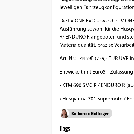
jeweiligen Fahrzeugkonfiguration
Google Maps
Die LV ONE EVO sowie die LV ON
Anbieter:
Ausführung sowohl für die Husqv
Google
R/ ENDURO R angeboten und stell
Materialqualität, präzise Verarb
Art. Nr.: 14469E (739,- EUR UVP i
Entwickelt mit Euro5+ Zulassung
• KTM 690 SMC R / ENDURO R (auc
• Husqvarna 701 Supermoto / End
Katharina Hüttinger
Tags