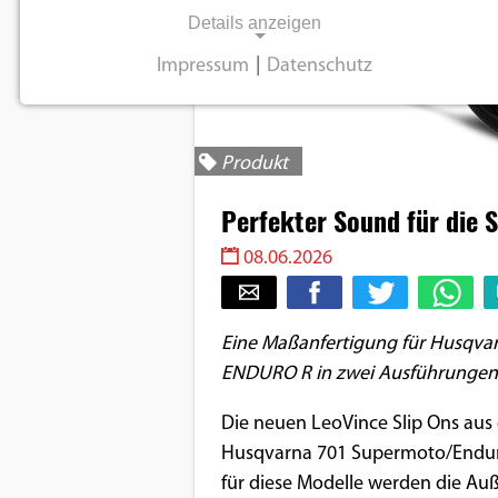
Details anzeigen
Impressum
|
Datenschutz
NOTWENDIGE COOKIES
Notwendige Cookies ermöglichen
grundlegende Funktionen und sind für die
Produkt
einwandfreie Funktion der Website
Perfekter Sound für die 
erforderlich.
08.06.2026
Einverständnis-Cookie
Name:
Eine Maßanfertigung für Husqva
cookie_consent
ENDURO R in zwei Ausführungen
Zweck:
Die neuen LeoVince Slip Ons aus 
Dieser Cookie speichert die
ausgewählten
Husqvarna 701 Supermoto/Enduro
Einverständnis-Optionen des
für diese Modelle werden die Auß